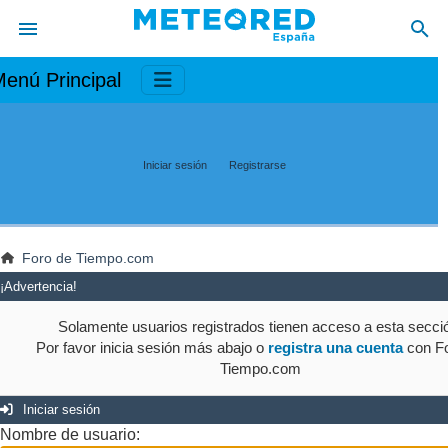
enú Principal
Iniciar sesión
Registrarse
Foro de Tiempo.com
¡Advertencia!
Solamente usuarios registrados tienen acceso a esta secci
Por favor inicia sesión más abajo o
registra una cuenta
con Fo
Tiempo.com
Iniciar sesión
Nombre de usuario: