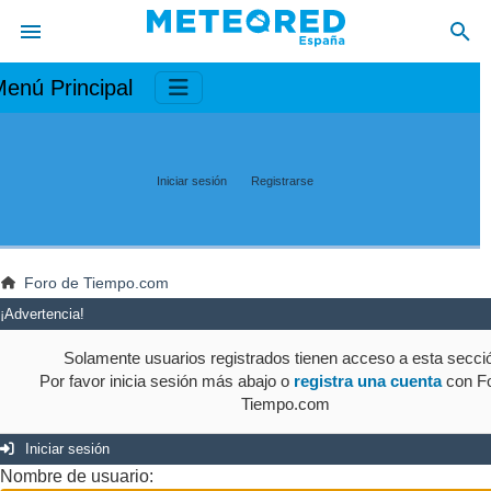
enú Principal
Iniciar sesión
Registrarse
Foro de Tiempo.com
¡Advertencia!
Solamente usuarios registrados tienen acceso a esta secci
Por favor inicia sesión más abajo o
registra una cuenta
con Fo
Tiempo.com
Iniciar sesión
Nombre de usuario: