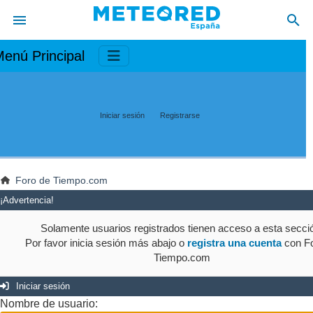
enú Principal
Iniciar sesión
Registrarse
Foro de Tiempo.com
¡Advertencia!
Solamente usuarios registrados tienen acceso a esta secci
Por favor inicia sesión más abajo o
registra una cuenta
con Fo
Tiempo.com
Iniciar sesión
Nombre de usuario: