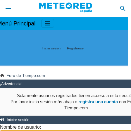
enú Principal
Iniciar sesión
Registrarse
Foro de Tiempo.com
¡Advertencia!
Solamente usuarios registrados tienen acceso a esta secci
Por favor inicia sesión más abajo o
registra una cuenta
con Fo
Tiempo.com
Iniciar sesión
Nombre de usuario: