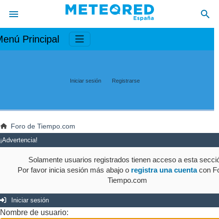
enú Principal
Iniciar sesión
Registrarse
Foro de Tiempo.com
¡Advertencia!
Solamente usuarios registrados tienen acceso a esta secci
Por favor inicia sesión más abajo o
registra una cuenta
con Fo
Tiempo.com
Iniciar sesión
Nombre de usuario: