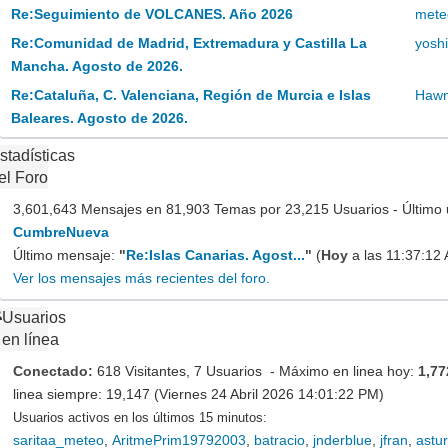
Re:Seguimiento de VOLCANES. Año 2026
mete
Re:Comunidad de Madrid, Extremadura y Castilla La
yosh
Mancha. Agosto de 2026.
Re:Cataluña, C. Valenciana, Región de Murcia e Islas
Haw
Baleares. Agosto de 2026.
stadísticas
el Foro
3,601,643 Mensajes en 81,903 Temas por 23,215 Usuarios - Último 
CumbreNueva
Último mensaje:
"
Re:Islas Canarias. Agost...
"
(
Hoy
a las 11:37:12
Ver los mensajes más recientes del foro.
Usuarios
en línea
Conectado:
618 Visitantes, 7 Usuarios - Máximo en linea hoy:
1,77
linea siempre: 19,147 (Viernes 24 Abril 2026 14:01:22 PM)
Usuarios activos en los últimos 15 minutos:
saritaa_meteo
,
AritmePrim19792003
,
batracio
,
jnderblue
,
jfran
,
astur