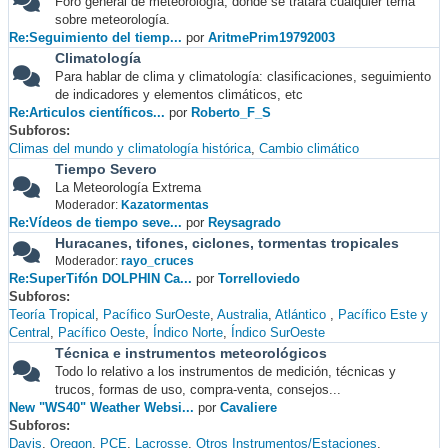
Foro general de meteorología, donde se tratará cualquier tema
sobre meteorología.
Re:Seguimiento del tiemp...
por
AritmePrim19792003
Climatología
Para hablar de clima y climatología: clasificaciones, seguimiento
de indicadores y elementos climáticos, etc
Re:Articulos científicos...
por
Roberto_F_S
Subforos
Climas del mundo y climatología histórica
Cambio climático
Tiempo Severo
La Meteorología Extrema
Moderador:
Kazatormentas
Re:Vídeos de tiempo seve...
por
Reysagrado
Huracanes, tifones, ciclones, tormentas tropicales
Moderador:
rayo_cruces
Re:SuperTifón DOLPHIN Ca...
por
Torrelloviedo
Subforos
Teoría Tropical
Pacífico SurOeste
Australia
Atlántico
Pacífico Este y
Central
Pacífico Oeste
Índico Norte
Índico SurOeste
Técnica e instrumentos meteorológicos
Todo lo relativo a los instrumentos de medición, técnicas y
trucos, formas de uso, compra-venta, consejos...
New "WS40" Weather Websi...
por
Cavaliere
Subforos
Davis
Oregon
PCE
Lacrosse
Otros Instrumentos/Estaciones