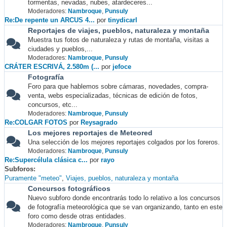
tormentas, nevadas, nubes, atardeceres...
Moderadores:
Nambroque
,
Punsuly
Re:De repente un ARCUS 4...
por
tinydicarl
Reportajes de viajes, pueblos, naturaleza y montaña
Muestra tus fotos de naturaleza y rutas de montaña, visitas a
ciudades y pueblos,...
Moderadores:
Nambroque
,
Punsuly
CRÁTER ESCRIVÁ, 2.580m (...
por
jefoce
Fotografía
Foro para que hablemos sobre cámaras, novedades, compra-
venta, webs especializadas, técnicas de edición de fotos,
concursos, etc...
Moderadores:
Nambroque
,
Punsuly
Re:COLGAR FOTOS
por
Reysagrado
Los mejores reportajes de Meteored
Una selección de los mejores reportajes colgados por los foreros.
Moderadores:
Nambroque
,
Punsuly
Re:Supercélula clásica c...
por
rayo
Subforos
Puramente "meteo"
Viajes, pueblos, naturaleza y montaña
Concursos fotográficos
Nuevo subforo donde encontrarás todo lo relativo a los concursos
de fotografía meteorológica que se van organizando, tanto en este
foro como desde otras entidades.
Moderadores:
Nambroque
,
Punsuly