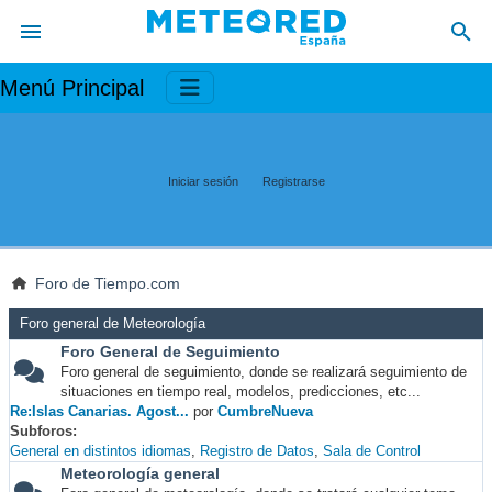
Menú Principal
Iniciar sesión
Registrarse
Foro de Tiempo.com
Foro general de Meteorología
Foro General de Seguimiento
Foro general de seguimiento, donde se realizará seguimiento de
situaciones en tiempo real, modelos, predicciones, etc...
Re:Islas Canarias. Agost...
por
CumbreNueva
Subforos
General en distintos idiomas
Registro de Datos
Sala de Control
Meteorología general