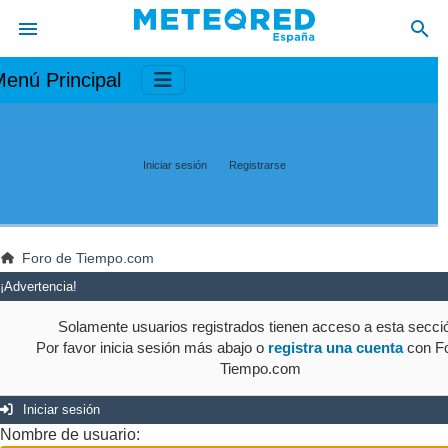
enú Principal
Iniciar sesión
Registrarse
Foro de Tiempo.com
¡Advertencia!
Solamente usuarios registrados tienen acceso a esta secci
Por favor inicia sesión más abajo o
registra una cuenta
con Fo
Tiempo.com
Iniciar sesión
Nombre de usuario: