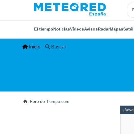
El tiempo
Noticias
Vídeos
Avisos
Radar
Mapas
Satél
Inicio
Buscar
Foro de Tiempo.com
¡Adver