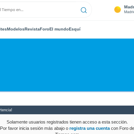
Madr
Madri
ites
Modelos
Revista
Foro
El mundo
Esquí
tencia!
Solamente usuarios registrados tienen acceso a esta sección.
Por favor inicia sesión más abajo o
registra una cuenta
con Foro d