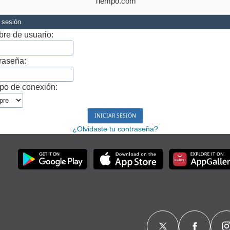
Tiempo.com
r sesión
re de usuario:
raseña:
po de conexión:
¿Olvidaste tu contraseña?