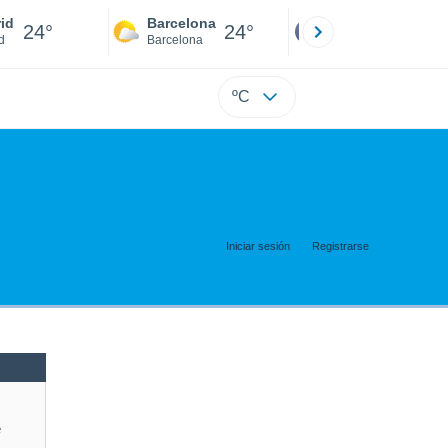
id
Barcelona
Sevilla
24°
24°
24°
d
Barcelona
Sevilla
ºC
Iniciar sesión
Registrarse
e