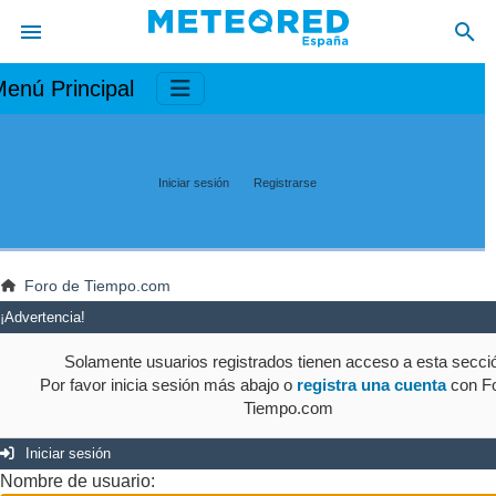
enú Principal
Iniciar sesión
Registrarse
Foro de Tiempo.com
¡Advertencia!
Solamente usuarios registrados tienen acceso a esta secci
Por favor inicia sesión más abajo o
registra una cuenta
con Fo
Tiempo.com
Iniciar sesión
Nombre de usuario: