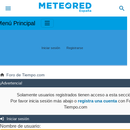
enú Principal
Iniciar sesión
Registrarse
Foro de Tiempo.com
¡Advertencia!
Solamente usuarios registrados tienen acceso a esta secci
Por favor inicia sesión más abajo o
registra una cuenta
con Fo
Tiempo.com
Iniciar sesión
Nombre de usuario: