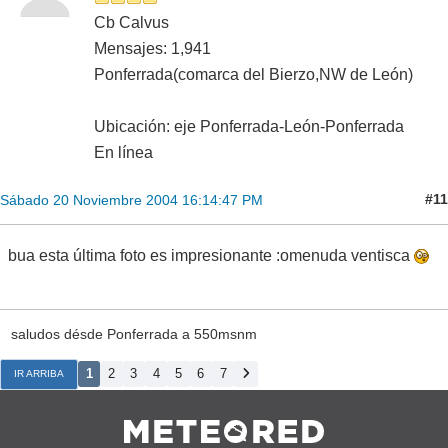
Cb Calvus
Mensajes: 1,941
Ponferrada(comarca del Bierzo,NW de León)
Ubicación: eje Ponferrada-León-Ponferrada
En línea
#11
Sábado 20 Noviembre 2004 16:14:47 PM
bua esta última foto es impresionante :omenuda ventisca
saludos désde Ponferrada a 550msnm
1
2
3
4
5
6
7
IR ARRIBA