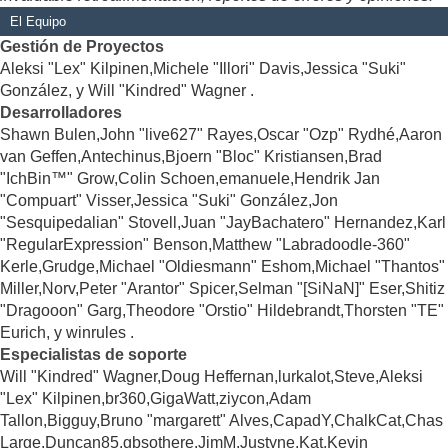
El Equipo
Gestión de Proyectos
Aleksi "Lex" Kilpinen,Michele "Illori" Davis,Jessica "Suki"
González, y Will "Kindred" Wagner .
Desarrolladores
Shawn Bulen,John "live627" Rayes,Oscar "Ozp" Rydhé,Aaron
van Geffen,Antechinus,Bjoern "Bloc" Kristiansen,Brad
"IchBin™" Grow,Colin Schoen,emanuele,Hendrik Jan
"Compuart" Visser,Jessica "Suki" González,Jon
"Sesquipedalian" Stovell,Juan "JayBachatero" Hernandez,Karl
"RegularExpression" Benson,Matthew "Labradoodle-360"
Kerle,Grudge,Michael "Oldiesmann" Eshom,Michael "Thantos"
Miller,Norv,Peter "Arantor" Spicer,Selman "[SiNaN]" Eser,Shitiz
"Dragooon" Garg,Theodore "Orstio" Hildebrandt,Thorsten "TE"
Eurich, y winrules .
Especialistas de soporte
Will "Kindred" Wagner,Doug Heffernan,lurkalot,Steve,Aleksi
"Lex" Kilpinen,br360,GigaWatt,ziycon,Adam
Tallon,Bigguy,Bruno "margarett" Alves,CapadY,ChalkCat,Chas
Large,Duncan85,gbsothere,JimM,Justyne,Kat,Kevin