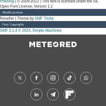
Phennig
| © 2009-2012 | This font is licensed under the SIL
Open Font License, Version 1.1
Modificaciones
Reseller | Theme by
SMF Tricks
Foro Copyrights
SMF 2.1.4 © 2023
,
Simple Machines