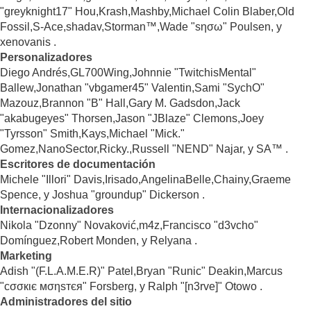
"greyknight17" Hou,Krash,Mashby,Michael Colin Blaber,Old
Fossil,S-Ace,shadav,Storman™,Wade "sησω" Poulsen, y
xenovanis .
Personalizadores
Diego Andrés,GL700Wing,Johnnie "TwitchisMental"
Ballew,Jonathan "vbgamer45" Valentin,Sami "SychO"
Mazouz,Brannon "B" Hall,Gary M. Gadsdon,Jack
"akabugeyes" Thorsen,Jason "JBlaze" Clemons,Joey
"Tyrsson" Smith,Kays,Michael "Mick."
Gomez,NanoSector,Ricky.,Russell "NEND" Najar, y SA™ .
Escritores de documentación
Michele "Illori" Davis,Irisado,AngelinaBelle,Chainy,Graeme
Spence, y Joshua "groundup" Dickerson .
Internacionalizadores
Nikola "Dzonny" Novaković,m4z,Francisco "d3vcho"
Domínguez,Robert Monden, y Relyana .
Marketing
Adish "(F.L.A.M.E.R)" Patel,Bryan "Runic" Deakin,Marcus
"cσσкιє мσηѕтєя" Forsberg, y Ralph "[n3rve]" Otowo .
Administradores del sitio