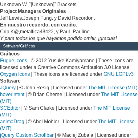
Unknown W. "[Unknown]" Brackets.
Project Managers Originales
Jeff Lewis,Joseph Fung, y David Recordon.
En nuestro recuerdo, con cariño:
Crip,K@,metallica48423, y Paul_Pauline .
Y para todos los que hayamos podido omitir, ¡gracias!
Software/Gráficos
Gráficos
Fugue Icons
| © 2012 Yusuke Kamiyamane | These icons are
licensed under a Creative Commons Attribution 3.0 License
Oxygen Icons
| These icons are licensed under
GNU LGPLv3
Software
JQuery
| © John Resig | Licensed under
The MIT License (MIT)
hoverIntent
| © Brian Cherne | Licensed under
The MIT License
(MIT)
SCEditor
| © Sam Clarke | Licensed under
The MIT License
(MIT)
animaDrag
| © Abel Mohler | Licensed under
The MIT License
(MIT)
jQuery Custom Scrollbar
| © Maciej Zubala | Licensed under