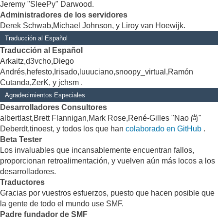
Jeremy "SleePy" Darwood.
Administradores de los servidores
Derek Schwab,Michael Johnson, y Liroy van Hoewijk.
Traducción al Español
Traducción al Español
Arkaitz,d3vcho,Diego
Andrés,hefesto,Irisado,luuuciano,snoopy_virtual,Ramón
Cutanda,ZerK, y jchsm .
Agradecimientos Especiales
Desarrolladores Consultores
albertlast,Brett Flannigan,Mark Rose,René-Gilles "Nao 尚"
Deberdt,tinoest, y todos los que han
colaborado en GitHub
.
Beta Tester
Los invaluables que incansablemente encuentran fallos,
proporcionan retroalimentación, y vuelven aún más locos a los
desarrolladores.
Traductores
Gracias por vuestros esfuerzos, puesto que hacen posible que
la gente de todo el mundo use SMF.
Padre fundador de SMF