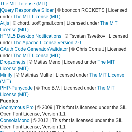
The MIT License (MIT)
jQuery Responsive Slider
| © booncon ROCKETS | Licensed
under
The MIT License (MIT)
At.js
| ©
chord.luo@gmail.com
| Licensed under
The MIT
License (MIT)
HTML5 Desktop Notifications
| © Tsvetan Tsvetkov | Licensed
under
The Apache License Version 2.0
GAuth Code Generator/Validator
| © Chris Cornutt | Licensed
under
The MIT License (MIT)
Dropzone.js
| © Matias Meno | Licensed under
The MIT
License (MIT)
Minify
| © Matthias Mullie | Licensed under
The MIT License
(MIT)
PHP-Punycode
| © True B.V. | Licensed under
The MIT
License (MIT)
Fuentes
Anonymous Pro
| © 2009 | This font is licensed under the SIL
Open Font License, Version 1.1
ConsolaMono
| © 2012 | This font is licensed under the SIL
Open Font License, Version 1.1