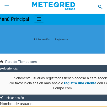
enú Principal
Iniciar sesión
Registrarse
Foro de Tiempo.com
¡Advertencia!
Solamente usuarios registrados tienen acceso a esta secci
Por favor inicia sesión más abajo o
registra una cuenta
con Fo
Tiempo.com
Iniciar sesión
Nombre de usuario: