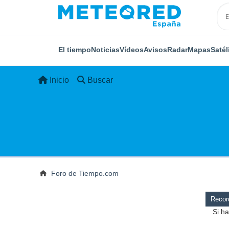
El tiempo
Noticias
Vídeos
Avisos
Radar
Mapas
Satél
Inicio
Buscar
Foro de Tiempo.com
Record
Si ha