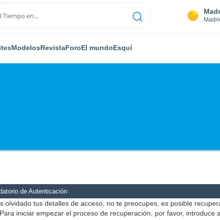
Madr
Madri
ites
Modelos
Revista
Foro
El mundo
Esquí
atorio de Autenticación
s olvidado tus detalles de acceso, no te preocupes, es posible recuper
Para iniciar empezar el proceso de recuperación, por favor, introduce 