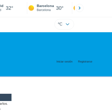
id
Barcelona
Sevilla
32°
30°
34°
d
Barcelona
Sevilla
ºC
Iniciar sesión
Registrarse
arlos.
a