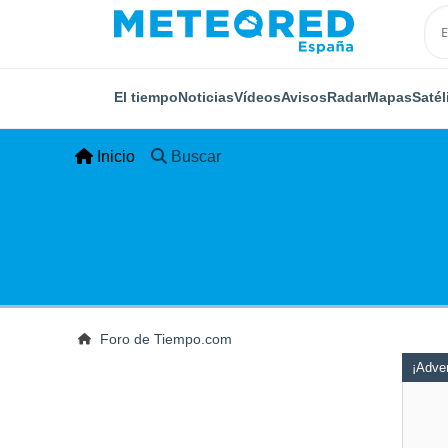
El tiempo
Noticias
Vídeos
Avisos
Radar
Mapas
Satél
Inicio
Buscar
Foro de Tiempo.com
¡Adver