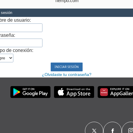
Tiempo.com
r sesión
re de usuario:
raseña:
po de conexión:
¿Olvidaste tu contraseña?