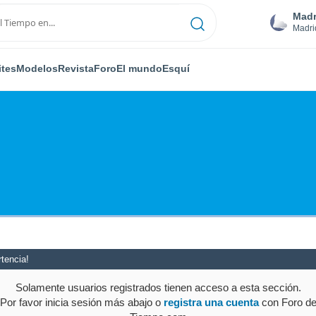
Madr
Madri
ites
Modelos
Revista
Foro
El mundo
Esquí
tencia!
Solamente usuarios registrados tienen acceso a esta sección.
Por favor inicia sesión más abajo o
registra una cuenta
con Foro d