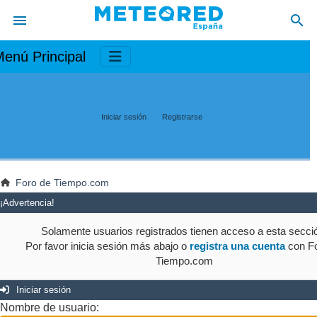
enú Principal
Iniciar sesión
Registrarse
Foro de Tiempo.com
¡Advertencia!
Solamente usuarios registrados tienen acceso a esta secci
Por favor inicia sesión más abajo o
registra una cuenta
con Fo
Tiempo.com
Iniciar sesión
Nombre de usuario: