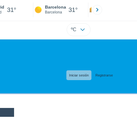
id
Barcelona
Sevilla
31°
31°
32°
d
Barcelona
Sevilla
ºC
Iniciar sesión
Registrarse