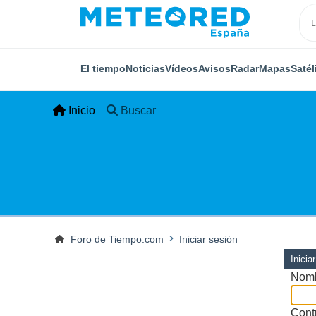
El tiempo
Noticias
Vídeos
Avisos
Radar
Mapas
Satél
Inicio
Buscar
Foro de Tiempo.com
Iniciar sesión
Inicia
Nomb
Cont