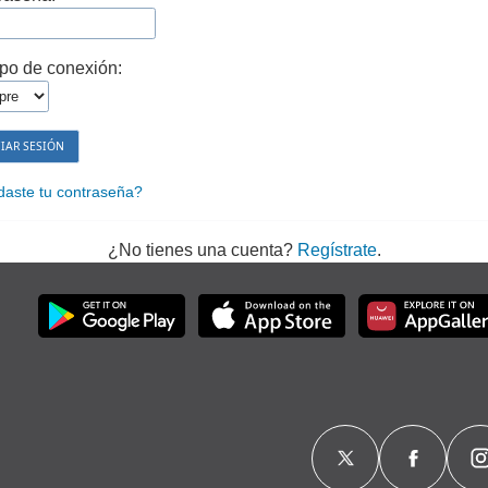
po de conexión:
daste tu contraseña?
¿No tienes una cuenta?
Regístrate
.