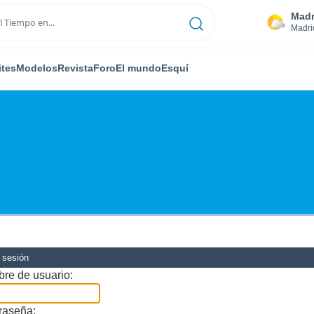
Madr
Madri
ites
Modelos
Revista
Foro
El mundo
Esquí
r sesión
re de usuario:
raseña: