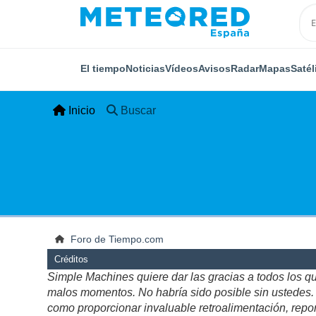
El tiempo
Noticias
Vídeos
Avisos
Radar
Mapas
Satél
Inicio
Buscar
Foro de Tiempo.com
Créditos
Simple Machines quiere dar las gracias a todos los q
malos momentos. No habría sido posible sin ustedes. Es
como proporcionar invaluable retroalimentación, repor