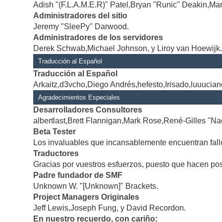
Adish "(F.L.A.M.E.R)" Patel,Bryan "Runic" Deakin,Mar
Administradores del sitio
Jeremy "SleePy" Darwood.
Administradores de los servidores
Derek Schwab,Michael Johnson, y Liroy van Hoewijk
Traducción al Español
Traducción al Español
Arkaitz,d3vcho,Diego Andrés,hefesto,Irisado,luuucia
Agradecimientos Especiales
Desarrolladores Consultores
albertlast,Brett Flannigan,Mark Rose,René-Gilles "Na
Beta Tester
Los invaluables que incansablemente encuentran fallo
Traductores
Gracias por vuestros esfuerzos, puesto que hacen po
Padre fundador de SMF
Unknown W. "[Unknown]" Brackets.
Project Managers Originales
Jeff Lewis,Joseph Fung, y David Recordon.
En nuestro recuerdo, con cariño: