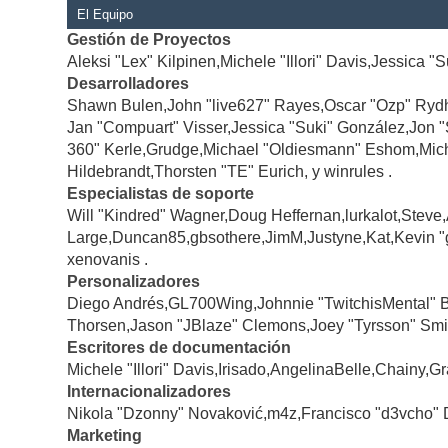
El Equipo
Gestión de Proyectos
Aleksi "Lex" Kilpinen,Michele "Illori" Davis,Jessica "
Desarrolladores
Shawn Bulen,John "live627" Rayes,Oscar "Ozp" Rydh
Jan "Compuart" Visser,Jessica "Suki" González,Jon 
360" Kerle,Grudge,Michael "Oldiesmann" Eshom,Michae
Hildebrandt,Thorsten "TE" Eurich, y winrules .
Especialistas de soporte
Will "Kindred" Wagner,Doug Heffernan,lurkalot,Steve
Large,Duncan85,gbsothere,JimM,Justyne,Kat,Kevin "
xenovanis .
Personalizadores
Diego Andrés,GL700Wing,Johnnie "TwitchisMental" 
Thorsen,Jason "JBlaze" Clemons,Joey "Tyrsson" Smi
Escritores de documentación
Michele "Illori" Davis,Irisado,AngelinaBelle,Chainy
Internacionalizadores
Nikola "Dzonny" Novaković,m4z,Francisco "d3vcho" 
Marketing