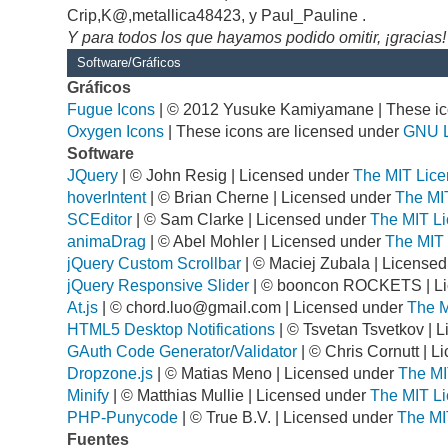
Crip,K@,metallica48423, y Paul_Pauline .
Y para todos los que hayamos podido omitir, ¡gracias!
Software/Gráficos
Gráficos
Fugue Icons
| © 2012 Yusuke Kamiyamane | These ico
Oxygen Icons
| These icons are licensed under
GNU 
Software
JQuery
| © John Resig | Licensed under
The MIT Lice
hoverIntent
| © Brian Cherne | Licensed under
The MI
SCEditor
| © Sam Clarke | Licensed under
The MIT Li
animaDrag
| © Abel Mohler | Licensed under
The MIT 
jQuery Custom Scrollbar
| © Maciej Zubala | License
jQuery Responsive Slider
| © booncon ROCKETS | L
At.js
| ©
chord.luo@gmail.com
| Licensed under
The M
HTML5 Desktop Notifications
| © Tsvetan Tsvetkov | 
GAuth Code Generator/Validator
| © Chris Cornutt | 
Dropzone.js
| © Matias Meno | Licensed under
The MI
Minify
| © Matthias Mullie | Licensed under
The MIT Li
PHP-Punycode
| © True B.V. | Licensed under
The MI
Fuentes