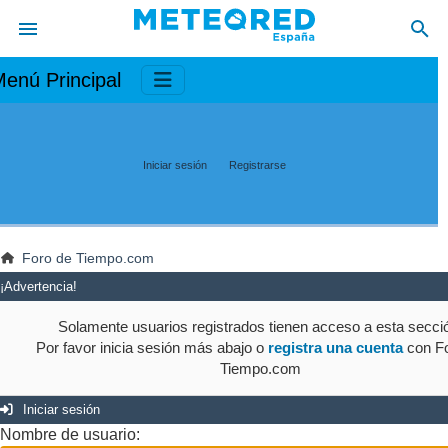
enú Principal
Iniciar sesión
Registrarse
Foro de Tiempo.com
¡Advertencia!
Solamente usuarios registrados tienen acceso a esta secci
Por favor inicia sesión más abajo o
registra una cuenta
con Fo
Tiempo.com
Iniciar sesión
Nombre de usuario: