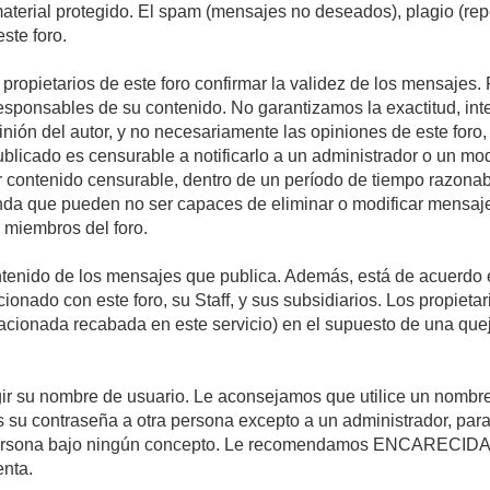
 material protegido. El spam (mensajes no deseados), plagio (r
ste foro.
s propietarios de este foro confirmar la validez de los mensaje
esponsables de su contenido. No garantizamos la exactitud, int
ón del autor, y no necesariamente las opiniones de este foro, su
licado es censurable a notificarlo a un administrador o un mode
ar contenido censurable, dentro de un período de tiempo razonab
enda que pueden no ser capaces de eliminar o modificar mensaje
s miembros del foro.
tenido de los mensajes que publica. Además, está de acuerdo e
acionado con este foro, su Staff, y sus subsidiarios. Los propiet
relacionada recabada en este servicio) en el supuesto de una qu
elegir su nombre de usuario. Le aconsejamos que utilice un nomb
s su contraseña a otra persona excepto a un administrador, para
ersona bajo ningún concepto. Le recomendamos ENCARECIDA
enta.