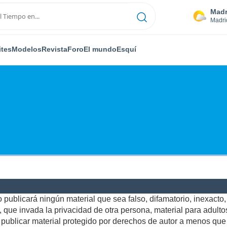
Madr
Madri
ites
Modelos
Revista
Foro
El mundo
Esquí
publicará ningún material que sea falso, difamatorio, inexacto, a
ue invada la privacidad de otra persona, material para adultos,
ublicar material protegido por derechos de autor a menos que u