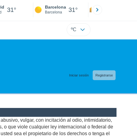
id
Barcelona
Sevilla
31°
31°
32°
d
Barcelona
Sevilla
ºC
Iniciar sesión
Registrarse
busivo, vulgar, con incitación al odio, intimidatorio,
 o que viole cualquier ley internacional o federal de
sted sea el propietario de los derechos o tenga el