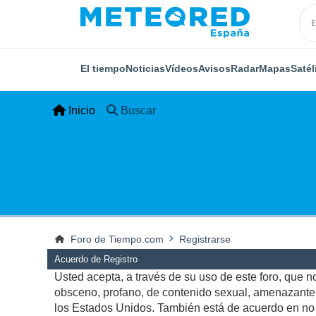
El tiempo
Noticias
Vídeos
Avisos
Radar
Mapas
Satél
Inicio
Buscar
Foro de Tiempo.com
Registrarse
Acuerdo de Registro
Usted acepta, a través de su uso de este foro, que no 
obsceno, profano, de contenido sexual, amenazante, q
los Estados Unidos. También está de acuerdo en no p