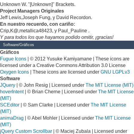
Unknown W. "[Unknown]" Brackets.
Project Managers Originales
Jeff Lewis,Joseph Fung, y David Recordon.
En nuestro recuerdo, con cariño:
Crip,K@,metallica48423, y Paul_Pauline .
Y para todos los que hayamos podido omitir, ¡gracias!
Software/Gráficos
Gráficos
Fugue Icons
| © 2012 Yusuke Kamiyamane | These icons are
licensed under a Creative Commons Attribution 3.0 License
Oxygen Icons
| These icons are licensed under
GNU LGPLv3
Software
JQuery
| © John Resig | Licensed under
The MIT License (MIT)
hoverIntent
| © Brian Cherne | Licensed under
The MIT License
(MIT)
SCEditor
| © Sam Clarke | Licensed under
The MIT License
(MIT)
animaDrag
| © Abel Mohler | Licensed under
The MIT License
(MIT)
jQuery Custom Scrollbar
| © Maciej Zubala | Licensed under