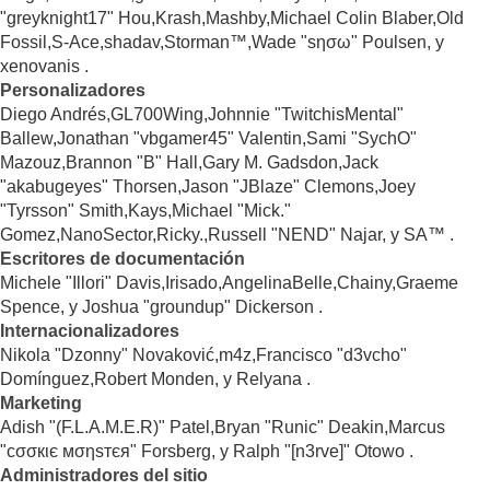
"greyknight17" Hou,Krash,Mashby,Michael Colin Blaber,Old
Fossil,S-Ace,shadav,Storman™,Wade "sησω" Poulsen, y
xenovanis .
Personalizadores
Diego Andrés,GL700Wing,Johnnie "TwitchisMental"
Ballew,Jonathan "vbgamer45" Valentin,Sami "SychO"
Mazouz,Brannon "B" Hall,Gary M. Gadsdon,Jack
"akabugeyes" Thorsen,Jason "JBlaze" Clemons,Joey
"Tyrsson" Smith,Kays,Michael "Mick."
Gomez,NanoSector,Ricky.,Russell "NEND" Najar, y SA™ .
Escritores de documentación
Michele "Illori" Davis,Irisado,AngelinaBelle,Chainy,Graeme
Spence, y Joshua "groundup" Dickerson .
Internacionalizadores
Nikola "Dzonny" Novaković,m4z,Francisco "d3vcho"
Domínguez,Robert Monden, y Relyana .
Marketing
Adish "(F.L.A.M.E.R)" Patel,Bryan "Runic" Deakin,Marcus
"cσσкιє мσηѕтєя" Forsberg, y Ralph "[n3rve]" Otowo .
Administradores del sitio