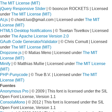
The MIT License (MIT)
jQuery Responsive Slider
| © booncon ROCKETS | Licensed
under
The MIT License (MIT)
At.js
| ©
chord.luo@gmail.com
| Licensed under
The MIT
License (MIT)
HTML5 Desktop Notifications
| © Tsvetan Tsvetkov | Licensed
under
The Apache License Version 2.0
GAuth Code Generator/Validator
| © Chris Cornutt | Licensed
under
The MIT License (MIT)
Dropzone.js
| © Matias Meno | Licensed under
The MIT
License (MIT)
Minify
| © Matthias Mullie | Licensed under
The MIT License
(MIT)
PHP-Punycode
| © True B.V. | Licensed under
The MIT
License (MIT)
Fuentes
Anonymous Pro
| © 2009 | This font is licensed under the SIL
Open Font License, Version 1.1
ConsolaMono
| © 2012 | This font is licensed under the SIL
Open Font License, Version 1.1