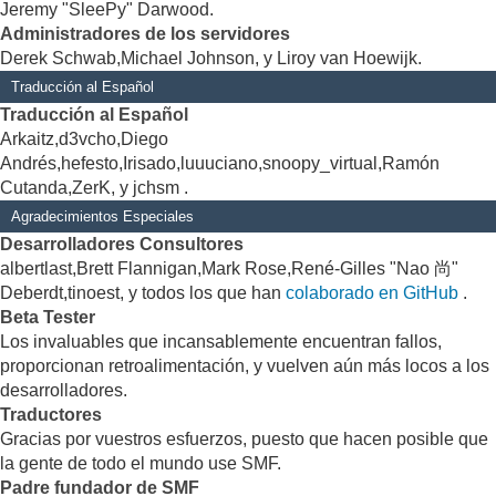
Jeremy "SleePy" Darwood.
Administradores de los servidores
Derek Schwab,Michael Johnson, y Liroy van Hoewijk.
Traducción al Español
Traducción al Español
Arkaitz,d3vcho,Diego
Andrés,hefesto,Irisado,luuuciano,snoopy_virtual,Ramón
Cutanda,ZerK, y jchsm .
Agradecimientos Especiales
Desarrolladores Consultores
albertlast,Brett Flannigan,Mark Rose,René-Gilles "Nao 尚"
Deberdt,tinoest, y todos los que han
colaborado en GitHub
.
Beta Tester
Los invaluables que incansablemente encuentran fallos,
proporcionan retroalimentación, y vuelven aún más locos a los
desarrolladores.
Traductores
Gracias por vuestros esfuerzos, puesto que hacen posible que
la gente de todo el mundo use SMF.
Padre fundador de SMF