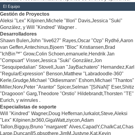
El Equipo
Gestión de Proyectos
Aleksi "Lex" Kilpinen,Michele "Illori" Davis,Jessica "Suki"
González, y Will "Kindred" Wagner .
Desarrolladores
Shawn Bulen,John "live627" Rayes,Oscar "Ozp" Rydhé,Aaron
van Geffen,Antechinus,Bjoern "Bloc" Kristiansen,Brad
"IchBin™" Grow,Colin Schoen,emanuele,Hendrik Jan
"Compuart" Visser,Jessica "Suki" González,Jon
"Sesquipedalian" Stovell,Juan "JayBachatero" Hernandez,Karl
"RegularExpression" Benson,Matthew "Labradoodle-360"
Kerle,Grudge,Michael "Oldiesmann" Eshom,Michael "Thantos"
Miller,Norv,Peter "Arantor" Spicer,Selman "[SiNaN]" Eser,Shitiz
"Dragooon" Garg,Theodore "Orstio" Hildebrandt,Thorsten "TE"
Eurich, y winrules .
Especialistas de soporte
Will "Kindred" Wagner,Doug Heffernan,lurkalot,Steve,Aleksi
"Lex" Kilpinen,br360,GigaWatt,ziycon,Adam
Tallon,Bigguy,Bruno "margarett" Alves,CapadY,ChalkCat,Chas
Large,Duncan85,gbsothere,JimM,Justyne,Kat,Kevin