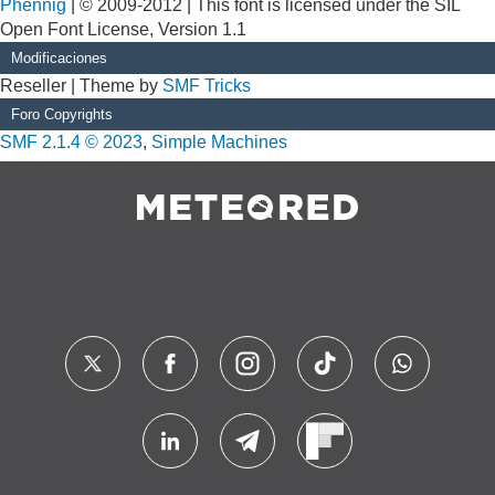
Phennig
| © 2009-2012 | This font is licensed under the SIL
Open Font License, Version 1.1
Modificaciones
Reseller | Theme by
SMF Tricks
Foro Copyrights
SMF 2.1.4 © 2023
,
Simple Machines