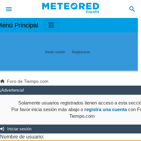
enú Principal
Iniciar sesión
Registrarse
Foro de Tiempo.com
¡Advertencia!
Solamente usuarios registrados tienen acceso a esta secci
Por favor inicia sesión más abajo o
registra una cuenta
con Fo
Tiempo.com
Iniciar sesión
Nombre de usuario: