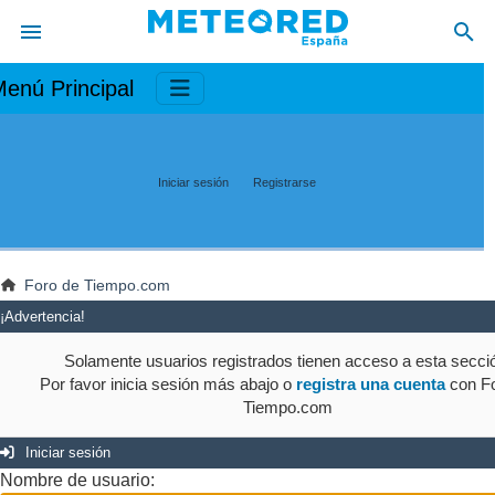
enú Principal
Iniciar sesión
Registrarse
Foro de Tiempo.com
¡Advertencia!
Solamente usuarios registrados tienen acceso a esta secci
Por favor inicia sesión más abajo o
registra una cuenta
con Fo
Tiempo.com
Iniciar sesión
Nombre de usuario: