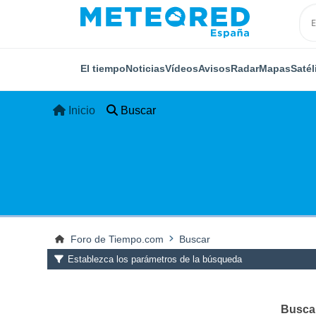
El tiempo
Noticias
Vídeos
Avisos
Radar
Mapas
Satél
Inicio
Buscar
Foro de Tiempo.com
Buscar
Establezca los parámetros de la búsqueda
Buscar