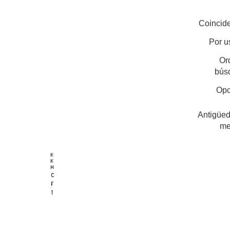
Coincide
Por u
Or
bús
Opc
Antigüed
me