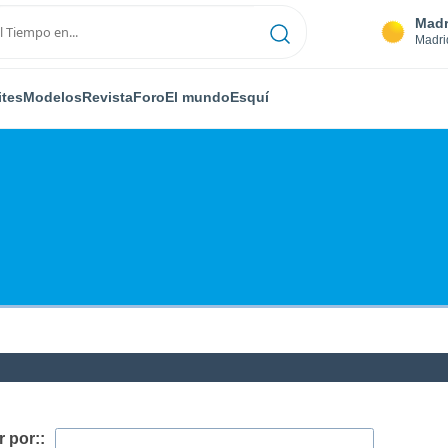
Madr
Madri
ites
Modelos
Revista
Foro
El mundo
Esquí
 por::