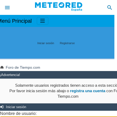
enú Principal
Iniciar sesión
Registrarse
Foro de Tiempo.com
¡Advertencia!
Solamente usuarios registrados tienen acceso a esta secci
Por favor inicia sesión más abajo o
registra una cuenta
con Fo
Tiempo.com
Iniciar sesión
Nombre de usuario: