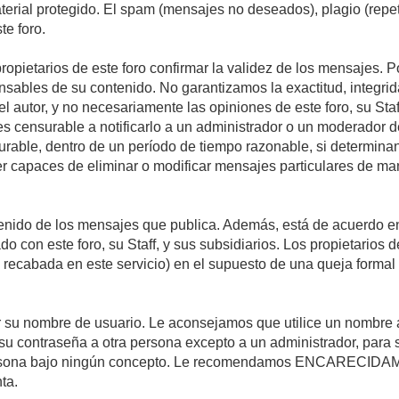
material protegido. El spam (mensajes no deseados), plagio (re
te foro.
propietarios de este foro confirmar la validez de los mensajes.
sables de su contenido. No garantizamos la exactitud, integrid
autor, y no necesariamente las opiniones de este foro, su Staff, 
censurable a notificarlo a un administrador o un moderador del 
urable, dentro de un período de tiempo razonable, si determina
r capaces de eliminar o modificar mensajes particulares de mane
nido de los mensajes que publica. Además, está de acuerdo en 
ado con este foro, su Staff, y sus subsidiarios. Los propietarios
a recabada en este servicio) en el supuesto de una queja forma
egir su nombre de usuario. Le aconsejamos que utilice un nombr
su contraseña a otra persona excepto a un administrador, para 
rsona bajo ningún concepto. Le recomendamos ENCARECIDAME
ta.