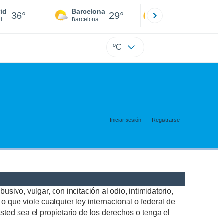
id
Barcelona
Sevilla
36°
29°
38°
d
Barcelona
Sevilla
ºC
Iniciar sesión
Registrarse
usivo, vulgar, con incitación al odio, intimidatorio,
 que viole cualquier ley internacional o federal de
ted sea el propietario de los derechos o tenga el