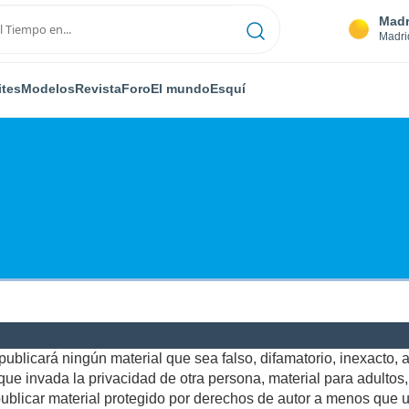
Madr
Madri
ites
Modelos
Revista
Foro
El mundo
Esquí
ublicará ningún material que sea falso, difamatorio, inexacto, ab
e invada la privacidad de otra persona, material para adultos, o
blicar material protegido por derechos de autor a menos que us