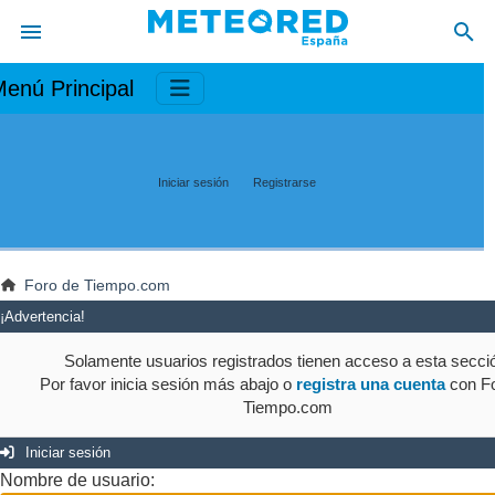
enú Principal
Iniciar sesión
Registrarse
Foro de Tiempo.com
¡Advertencia!
Solamente usuarios registrados tienen acceso a esta secci
Por favor inicia sesión más abajo o
registra una cuenta
con Fo
Tiempo.com
Iniciar sesión
Nombre de usuario: