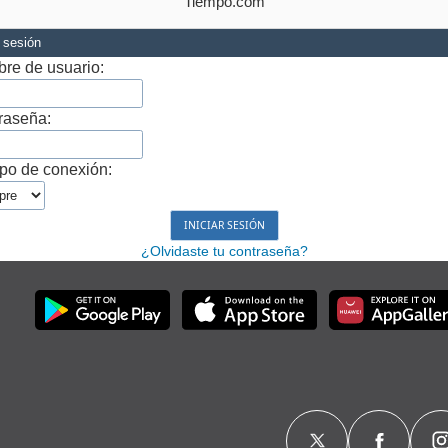
Tiempo.com
r sesión
re de usuario:
raseña:
po de conexión:
¿Olvidaste tu contraseña?