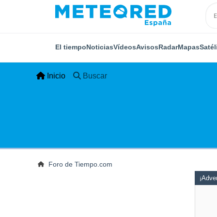
El tiempo
Noticias
Vídeos
Avisos
Radar
Mapas
Satél
Inicio
Buscar
Foro de Tiempo.com
¡Adver