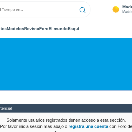
Madr
Madri
ites
Modelos
Revista
Foro
El mundo
Esquí
tencia!
Solamente usuarios registrados tienen acceso a esta sección.
Por favor inicia sesión más abajo o
registra una cuenta
con Foro d