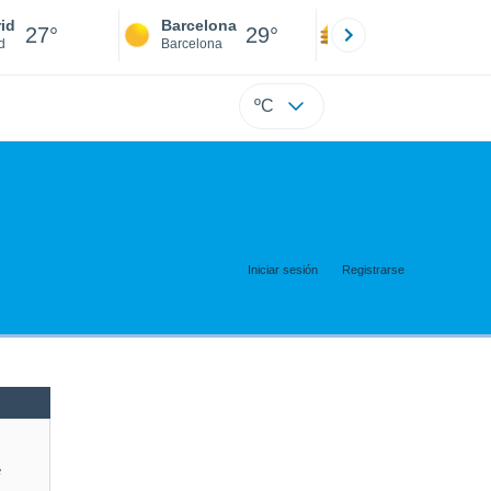
id
Barcelona
Sevilla
27°
29°
27°
d
Barcelona
Sevilla
ºC
Iniciar sesión
Registrarse
e