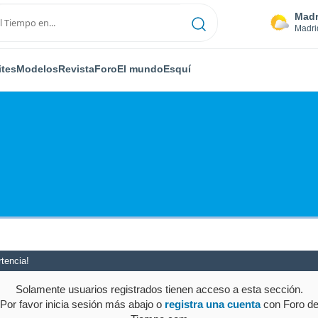
Madr
Madri
ites
Modelos
Revista
Foro
El mundo
Esquí
tencia!
Solamente usuarios registrados tienen acceso a esta sección.
Por favor inicia sesión más abajo o
registra una cuenta
con Foro d