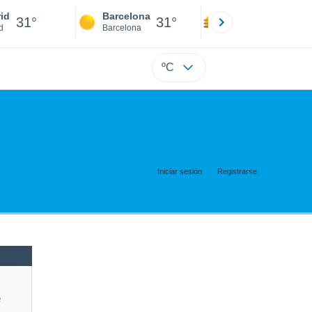
id
Barcelona
Sevilla
31°
31°
32°
d
Barcelona
Sevilla
ºC
Iniciar sesión
Registrarse
e