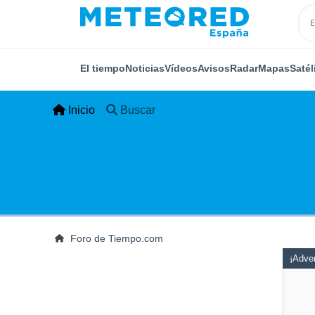
El tiempo
Noticias
Vídeos
Avisos
Radar
Mapas
Satél
Inicio
Buscar
Foro de Tiempo.com
¡Adver