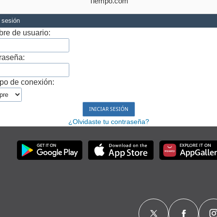
Tiempo.com
r sesión
re de usuario:
raseña:
po de conexión:
¿Olvidaste tu contraseña?