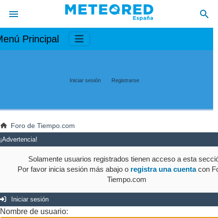
enú Principal
Iniciar sesión
Registrarse
Foro de Tiempo.com
¡Advertencia!
Solamente usuarios registrados tienen acceso a esta secci
Por favor inicia sesión más abajo o
registra una cuenta
con Fo
Tiempo.com
Iniciar sesión
Nombre de usuario: