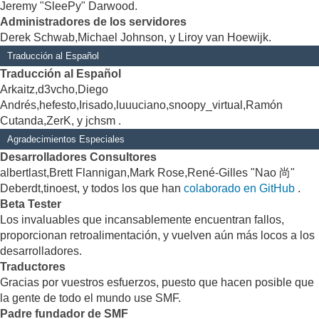
Jeremy "SleePy" Darwood.
Administradores de los servidores
Derek Schwab,Michael Johnson, y Liroy van Hoewijk.
Traducción al Español
Traducción al Español
Arkaitz,d3vcho,Diego
Andrés,hefesto,Irisado,luuuciano,snoopy_virtual,Ramón
Cutanda,ZerK, y jchsm .
Agradecimientos Especiales
Desarrolladores Consultores
albertlast,Brett Flannigan,Mark Rose,René-Gilles "Nao 尚"
Deberdt,tinoest, y todos los que han
colaborado en GitHub
.
Beta Tester
Los invaluables que incansablemente encuentran fallos,
proporcionan retroalimentación, y vuelven aún más locos a los
desarrolladores.
Traductores
Gracias por vuestros esfuerzos, puesto que hacen posible que
la gente de todo el mundo use SMF.
Padre fundador de SMF