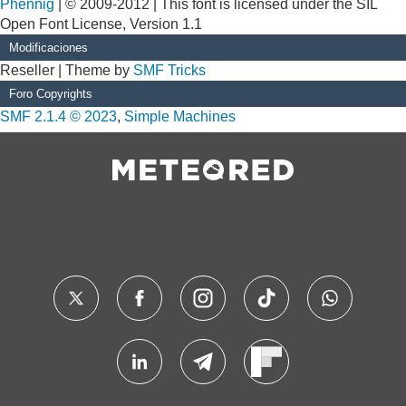
Phennig
| © 2009-2012 | This font is licensed under the SIL
Open Font License, Version 1.1
Modificaciones
Reseller | Theme by
SMF Tricks
Foro Copyrights
SMF 2.1.4 © 2023
,
Simple Machines