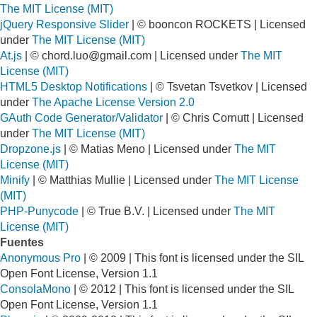
The MIT License (MIT)
jQuery Responsive Slider
| © booncon ROCKETS | Licensed
under
The MIT License (MIT)
At.js
| ©
chord.luo@gmail.com
| Licensed under
The MIT
License (MIT)
HTML5 Desktop Notifications
| © Tsvetan Tsvetkov | Licensed
under
The Apache License Version 2.0
GAuth Code Generator/Validator
| © Chris Cornutt | Licensed
under
The MIT License (MIT)
Dropzone.js
| © Matias Meno | Licensed under
The MIT
License (MIT)
Minify
| © Matthias Mullie | Licensed under
The MIT License
(MIT)
PHP-Punycode
| © True B.V. | Licensed under
The MIT
License (MIT)
Fuentes
Anonymous Pro
| © 2009 | This font is licensed under the SIL
Open Font License, Version 1.1
ConsolaMono
| © 2012 | This font is licensed under the SIL
Open Font License, Version 1.1