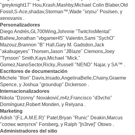
"greyknight17" Hou,Krash,Mashby,Michael Colin Blaber,Old
Fossil,S-Ace,shadav,Storman™,Wade "sησω" Poulsen, y
xenovanis .
Personalizadores
Diego Andrés,GL700Wing,Johnnie "TwitchisMental"
Ballew,Jonathan "vbgamer45" Valentin,Sami "SychO"
Mazouz,Brannon "B" Hall,Gary M. Gadsdon,Jack
"akabugeyes" Thorsen,Jason "JBlaze" Clemons,Joey
"Tyrsson" Smith,Kays,Michael "Mick."
Gomez,NanoSector,Ricky.,Russell "NEND" Najar, y SA™ .
Escritores de documentación
Michele "Illori" Davis,Irisado,AngelinaBelle,Chainy,Graeme
Spence, y Joshua "groundup" Dickerson .
Internacionalizadores
Nikola "Dzonny" Novaković,m4z,Francisco "d3vcho"
Domínguez,Robert Monden, y Relyana .
Marketing
Adish "(F.L.A.M.E.R)" Patel,Bryan "Runic" Deakin,Marcus
"cσσкιє мσηѕтєя" Forsberg, y Ralph "[n3rve]" Otowo .
Administradores del sitio