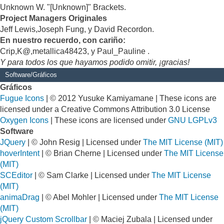
Unknown W. "[Unknown]" Brackets.
Project Managers Originales
Jeff Lewis,Joseph Fung, y David Recordon.
En nuestro recuerdo, con cariño:
Crip,K@,metallica48423, y Paul_Pauline .
Y para todos los que hayamos podido omitir, ¡gracias!
Software/Gráficos
Gráficos
Fugue Icons
| © 2012 Yusuke Kamiyamane | These icons are
licensed under a Creative Commons Attribution 3.0 License
Oxygen Icons
| These icons are licensed under
GNU LGPLv3
Software
JQuery
| © John Resig | Licensed under
The MIT License (MIT)
hoverIntent
| © Brian Cherne | Licensed under
The MIT License
(MIT)
SCEditor
| © Sam Clarke | Licensed under
The MIT License
(MIT)
animaDrag
| © Abel Mohler | Licensed under
The MIT License
(MIT)
jQuery Custom Scrollbar
| © Maciej Zubala | Licensed under