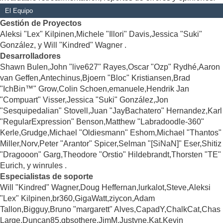
El Equipo
Gestión de Proyectos
Aleksi "Lex" Kilpinen,Michele "Illori" Davis,Jessica "Suki"
González, y Will "Kindred" Wagner .
Desarrolladores
Shawn Bulen,John "live627" Rayes,Oscar "Ozp" Rydhé,Aaron
van Geffen,Antechinus,Bjoern "Bloc" Kristiansen,Brad
"IchBin™" Grow,Colin Schoen,emanuele,Hendrik Jan
"Compuart" Visser,Jessica "Suki" González,Jon
"Sesquipedalian" Stovell,Juan "JayBachatero" Hernandez,Karl
"RegularExpression" Benson,Matthew "Labradoodle-360"
Kerle,Grudge,Michael "Oldiesmann" Eshom,Michael "Thantos"
Miller,Norv,Peter "Arantor" Spicer,Selman "[SiNaN]" Eser,Shitiz
"Dragooon" Garg,Theodore "Orstio" Hildebrandt,Thorsten "TE"
Eurich, y winrules .
Especialistas de soporte
Will "Kindred" Wagner,Doug Heffernan,lurkalot,Steve,Aleksi
"Lex" Kilpinen,br360,GigaWatt,ziycon,Adam
Tallon,Bigguy,Bruno "margarett" Alves,CapadY,ChalkCat,Chas
Large,Duncan85,gbsothere,JimM,Justyne,Kat,Kevin