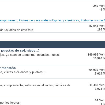
249
Mens
9
T
iempo severo
Consecuencias meteorológicas y climáticas
Instrumentos de 
87,542
Mens
os usuarios de este foro.
186
T
puestas de sol, nieve...)
ajes, ya sean de tormentas, nevadas, nubes,
149,995
Mens
10,990
T
 y montaña
64,019
Mens
a, visitas a ciudades y pueblos,...
5,614
T
s, compra-venta, webs especializadas, técnicas de
11,388
Mens
1,073
T
64
Mens
por los foreros.
1
T