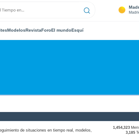
Madr
Madri
ites
Modelos
Revista
Foro
El mundo
Esquí
1,454,323
Mens
eguimiento de situaciones en tiempo real, modelos,
3,185
T