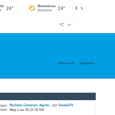
id
Barcelona
Sevilla
24°
24°
24°
d
Barcelona
Sevilla
ºC
Iniciar sesión
Registrarse
Re:Islas Canarias. Agost...
por
Texeda79
ajes
Hoy
a las 05:22:39 AM
emas