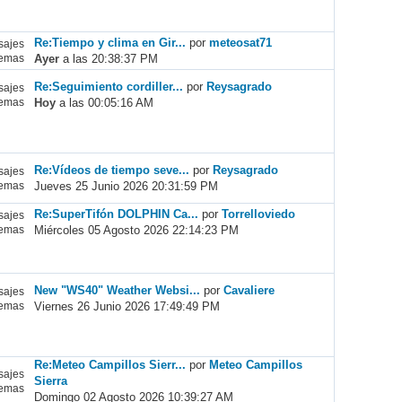
Re:Tiempo y clima en Gir...
por
meteosat71
ajes
Ayer
a las 20:38:37 PM
emas
Re:Seguimiento cordiller...
por
Reysagrado
ajes
Hoy
a las 00:05:16 AM
emas
Re:Vídeos de tiempo seve...
por
Reysagrado
ajes
Jueves 25 Junio 2026 20:31:59 PM
emas
Re:SuperTifón DOLPHIN Ca...
por
Torrelloviedo
ajes
Miércoles 05 Agosto 2026 22:14:23 PM
emas
New "WS40" Weather Websi...
por
Cavaliere
ajes
Viernes 26 Junio 2026 17:49:49 PM
emas
Re:Meteo Campillos Sierr...
por
Meteo Campillos
ajes
Sierra
emas
Domingo 02 Agosto 2026 10:39:27 AM