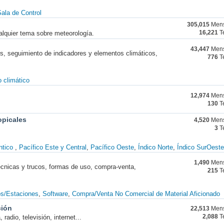
ala de Control
305,015
Mens
alquier tema sobre meteorología.
16,221
T
43,447
Mens
nes, seguimiento de indicadores y elementos climáticos,
776
T
 climático
12,974
Mens
130
T
opicales
4,520
Mens
3
T
ntico
Pacífico Este y Central
Pacífico Oeste
Índico Norte
Índico SurOeste
1,490
Mens
técnicas y trucos, formas de uso, compra-venta,
215
T
os/Estaciones
Software
Compra/Venta No Comercial de Material Aficionado
ción
22,513
Mens
radio, televisión, internet...
2,088
T