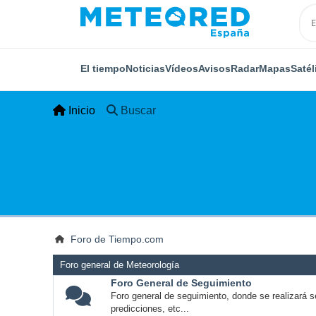
El tiempo
Noticias
Vídeos
Avisos
Radar
Mapas
Satél
Inicio
Buscar
Foro de Tiempo.com
Foro general de Meteorología
Foro General de Seguimiento
Foro general de seguimiento, donde se realizará s
predicciones, etc...