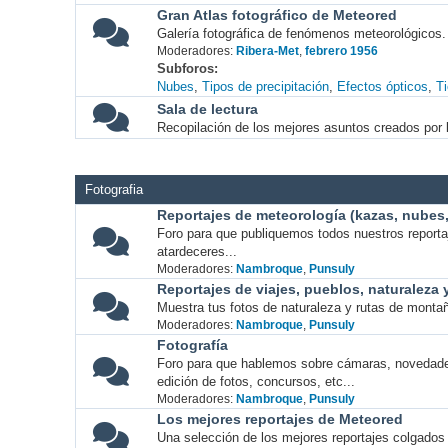
Gran Atlas fotográfico de Meteored
Galería fotográfica de fenómenos meteorológicos.
Moderadores:
Ribera-Met
,
febrero 1956
Subforos
Nubes
Tipos de precipitación
Efectos ópticos
T
Sala de lectura
Recopilación de los mejores asuntos creados por l
Fotografia
Reportajes de meteorología (kazas, nubes, 
Foro para que publiquemos todos nuestros report
atardeceres...
Moderadores:
Nambroque
,
Punsuly
Reportajes de viajes, pueblos, naturaleza
Muestra tus fotos de naturaleza y rutas de montañ
Moderadores:
Nambroque
,
Punsuly
Fotografía
Foro para que hablemos sobre cámaras, novedade
edición de fotos, concursos, etc...
Moderadores:
Nambroque
,
Punsuly
Los mejores reportajes de Meteored
Una selección de los mejores reportajes colgados 