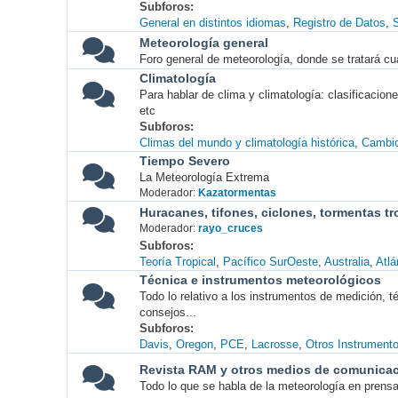
Subforos
General en distintos idiomas
Registro de Datos
S
Meteorología general
Foro general de meteorología, donde se tratará cu
Climatología
Para hablar de clima y climatología: clasificacio
etc
Subforos
Climas del mundo y climatología histórica
Cambio
Tiempo Severo
La Meteorología Extrema
Moderador:
Kazatormentas
Huracanes, tifones, ciclones, tormentas tr
Moderador:
rayo_cruces
Subforos
Teoría Tropical
Pacífico SurOeste
Australia
Atlá
Técnica e instrumentos meteorológicos
Todo lo relativo a los instrumentos de medición, 
consejos...
Subforos
Davis
Oregon
PCE
Lacrosse
Otros Instrument
Revista RAM y otros medios de comunica
Todo lo que se habla de la meteorología en prensa, 