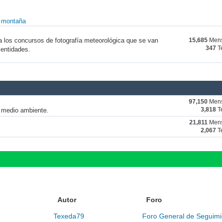
y montaña
a los concursos de fotografía meteorológica que se van
15,685
Mens
347
T
 entidades.
97,150
Mens
y medio ambiente.
3,818
T
21,811
Mens
2,067
T
Autor
Foro
Texeda79
Foro General de Seguimi