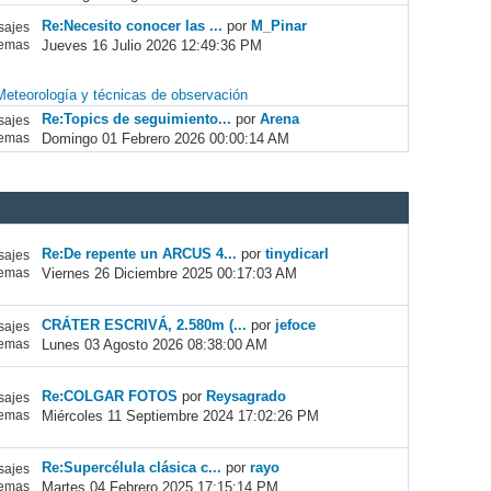
Re:Necesito conocer las ...
por
M_Pinar
ajes
Jueves 16 Julio 2026 12:49:36 PM
emas
Meteorología y técnicas de observación
Re:Topics de seguimiento...
por
Arena
ajes
Domingo 01 Febrero 2026 00:00:14 AM
emas
Re:De repente un ARCUS 4...
por
tinydicarl
ajes
Viernes 26 Diciembre 2025 00:17:03 AM
emas
CRÁTER ESCRIVÁ, 2.580m (...
por
jefoce
ajes
Lunes 03 Agosto 2026 08:38:00 AM
emas
Re:COLGAR FOTOS
por
Reysagrado
ajes
Miércoles 11 Septiembre 2024 17:02:26 PM
emas
Re:Supercélula clásica c...
por
rayo
ajes
Martes 04 Febrero 2025 17:15:14 PM
emas