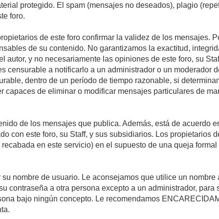
material protegido. El spam (mensajes no deseados), plagio (re
te foro.
propietarios de este foro confirmar la validez de los mensajes.
sables de su contenido. No garantizamos la exactitud, integrid
autor, y no necesariamente las opiniones de este foro, su Staff, 
censurable a notificarlo a un administrador o un moderador del 
urable, dentro de un período de tiempo razonable, si determina
r capaces de eliminar o modificar mensajes particulares de mane
nido de los mensajes que publica. Además, está de acuerdo en 
ado con este foro, su Staff, y sus subsidiarios. Los propietarios
a recabada en este servicio) en el supuesto de una queja forma
egir su nombre de usuario. Le aconsejamos que utilice un nombr
su contraseña a otra persona excepto a un administrador, para 
rsona bajo ningún concepto. Le recomendamos ENCARECIDAME
ta.