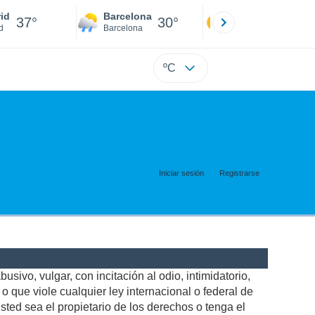
id
Barcelona
Sevilla
37°
30°
39°
d
Barcelona
Sevilla
ºC
Iniciar sesión
Registrarse
usivo, vulgar, con incitación al odio, intimidatorio,
 que viole cualquier ley internacional o federal de
ted sea el propietario de los derechos o tenga el