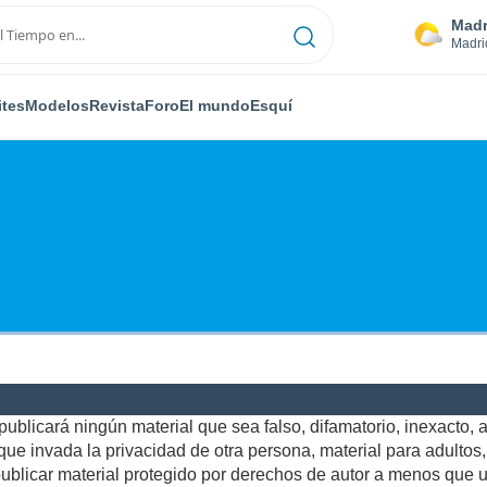
Madr
Madri
ites
Modelos
Revista
Foro
El mundo
Esquí
ublicará ningún material que sea falso, difamatorio, inexacto, ab
e invada la privacidad de otra persona, material para adultos, o
blicar material protegido por derechos de autor a menos que us