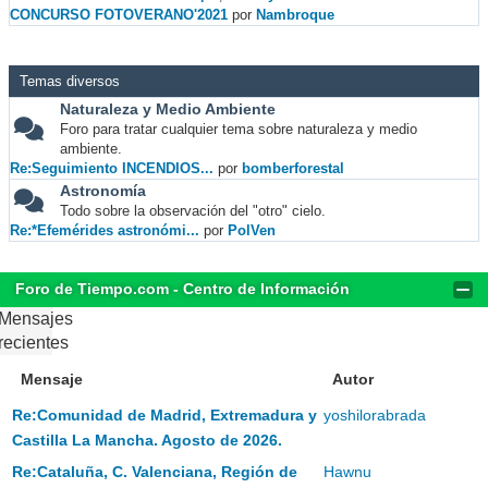
CONCURSO FOTOVERANO'2021
por
Nambroque
Temas diversos
Naturaleza y Medio Ambiente
Foro para tratar cualquier tema sobre naturaleza y medio
ambiente.
Re:Seguimiento INCENDIOS...
por
bomberforestal
Astronomía
Todo sobre la observación del "otro" cielo.
Re:*Efemérides astronómi...
por
PolVen
Foro de Tiempo.com - Centro de Información
Mensajes
recientes
Mensaje
Autor
Re:Comunidad de Madrid, Extremadura y
yoshilorabrada
Castilla La Mancha. Agosto de 2026.
Re:Cataluña, C. Valenciana, Región de
Hawnu