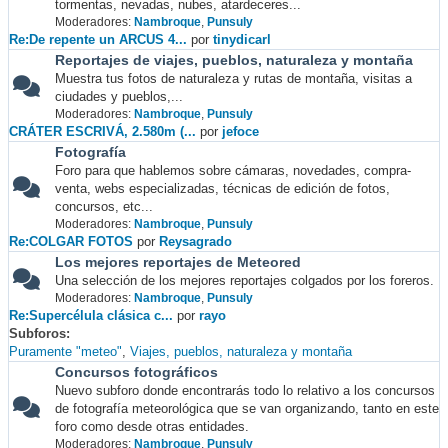
tormentas, nevadas, nubes, atardeceres...
Moderadores:
Nambroque
,
Punsuly
Re:De repente un ARCUS 4...
por
tinydicarl
Reportajes de viajes, pueblos, naturaleza y montaña
Muestra tus fotos de naturaleza y rutas de montaña, visitas a
ciudades y pueblos,...
Moderadores:
Nambroque
,
Punsuly
CRÁTER ESCRIVÁ, 2.580m (...
por
jefoce
Fotografía
Foro para que hablemos sobre cámaras, novedades, compra-
venta, webs especializadas, técnicas de edición de fotos,
concursos, etc...
Moderadores:
Nambroque
,
Punsuly
Re:COLGAR FOTOS
por
Reysagrado
Los mejores reportajes de Meteored
Una selección de los mejores reportajes colgados por los foreros.
Moderadores:
Nambroque
,
Punsuly
Re:Supercélula clásica c...
por
rayo
Subforos
Puramente "meteo"
Viajes, pueblos, naturaleza y montaña
Concursos fotográficos
Nuevo subforo donde encontrarás todo lo relativo a los concursos
de fotografía meteorológica que se van organizando, tanto en este
foro como desde otras entidades.
Moderadores:
Nambroque
,
Punsuly