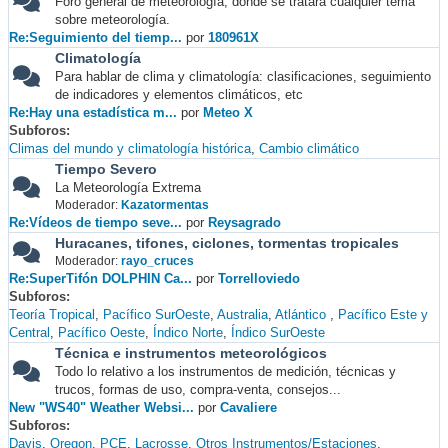
Foro general de meteorología, donde se tratará cualquier tema
sobre meteorología.
Re:Seguimiento del tiemp...
por
180961X
Climatología
Para hablar de clima y climatología: clasificaciones, seguimiento
de indicadores y elementos climáticos, etc
Re:Hay una estadística m...
por
Meteo X
Subforos
Climas del mundo y climatología histórica
Cambio climático
Tiempo Severo
La Meteorología Extrema
Moderador:
Kazatormentas
Re:Vídeos de tiempo seve...
por
Reysagrado
Huracanes, tifones, ciclones, tormentas tropicales
Moderador:
rayo_cruces
Re:SuperTifón DOLPHIN Ca...
por
Torrelloviedo
Subforos
Teoría Tropical
Pacífico SurOeste
Australia
Atlántico
Pacífico Este y
Central
Pacífico Oeste
Índico Norte
Índico SurOeste
Técnica e instrumentos meteorológicos
Todo lo relativo a los instrumentos de medición, técnicas y
trucos, formas de uso, compra-venta, consejos...
New "WS40" Weather Websi...
por
Cavaliere
Subforos
Davis
Oregon
PCE
Lacrosse
Otros Instrumentos/Estaciones