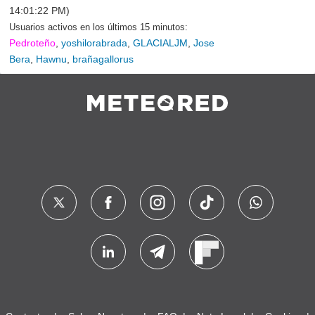
14:01:22 PM)
Usuarios activos en los últimos 15 minutos:
Pedroteño
,
yoshilorabrada
,
GLACIALJM
,
Jose
Bera
,
Hawnu
,
brañagallorus