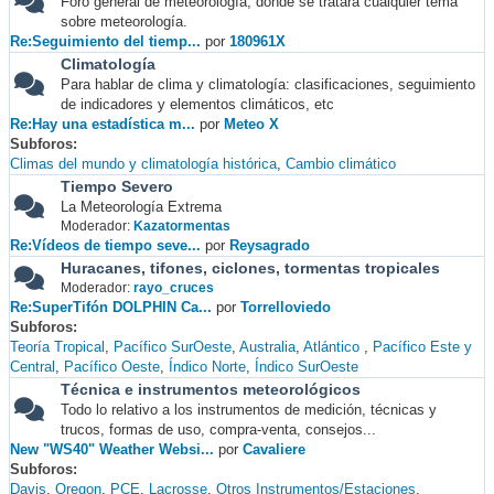
Foro general de meteorología, donde se tratará cualquier tema
sobre meteorología.
Re:Seguimiento del tiemp...
por
180961X
Climatología
Para hablar de clima y climatología: clasificaciones, seguimiento
de indicadores y elementos climáticos, etc
Re:Hay una estadística m...
por
Meteo X
Subforos
Climas del mundo y climatología histórica
Cambio climático
Tiempo Severo
La Meteorología Extrema
Moderador:
Kazatormentas
Re:Vídeos de tiempo seve...
por
Reysagrado
Huracanes, tifones, ciclones, tormentas tropicales
Moderador:
rayo_cruces
Re:SuperTifón DOLPHIN Ca...
por
Torrelloviedo
Subforos
Teoría Tropical
Pacífico SurOeste
Australia
Atlántico
Pacífico Este y
Central
Pacífico Oeste
Índico Norte
Índico SurOeste
Técnica e instrumentos meteorológicos
Todo lo relativo a los instrumentos de medición, técnicas y
trucos, formas de uso, compra-venta, consejos...
New "WS40" Weather Websi...
por
Cavaliere
Subforos
Davis
Oregon
PCE
Lacrosse
Otros Instrumentos/Estaciones