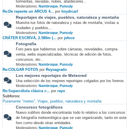
tormentas, nevadas, nubes, atardeceres...
Moderadores:
Nambroque
,
Punsuly
Re:De repente un ARCUS 4...
por
tinydicarl
Reportajes de viajes, pueblos, naturaleza y montaña
Muestra tus fotos de naturaleza y rutas de montaña, visitas a
ciudades y pueblos,...
Moderadores:
Nambroque
,
Punsuly
CRÁTER ESCRIVÁ, 2.580m (...
por
jefoce
Fotografía
Foro para que hablemos sobre cámaras, novedades, compra-
venta, webs especializadas, técnicas de edición de fotos,
concursos, etc...
Moderadores:
Nambroque
,
Punsuly
Re:COLGAR FOTOS
por
Reysagrado
Los mejores reportajes de Meteored
Una selección de los mejores reportajes colgados por los foreros.
Moderadores:
Nambroque
,
Punsuly
Re:Supercélula clásica c...
por
rayo
Subforos
Puramente "meteo"
Viajes, pueblos, naturaleza y montaña
Concursos fotográficos
Nuevo subforo donde encontrarás todo lo relativo a los concursos
de fotografía meteorológica que se van organizando, tanto en este
foro como desde otras entidades.
Moderadores:
Nambroque
,
Punsuly