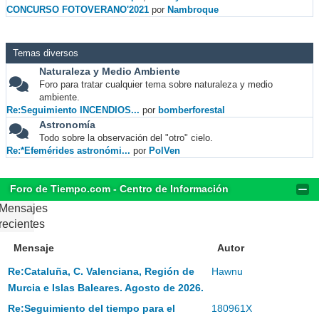
CONCURSO FOTOVERANO'2021
por
Nambroque
Temas diversos
Naturaleza y Medio Ambiente
Foro para tratar cualquier tema sobre naturaleza y medio
ambiente.
Re:Seguimiento INCENDIOS...
por
bomberforestal
Astronomía
Todo sobre la observación del "otro" cielo.
Re:*Efemérides astronómi...
por
PolVen
Foro de Tiempo.com - Centro de Información
Mensajes
recientes
Mensaje
Autor
Re:Cataluña, C. Valenciana, Región de
Hawnu
Murcia e Islas Baleares. Agosto de 2026.
Re:Seguimiento del tiempo para el
180961X