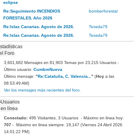
eclipse
Re:Seguimiento INCENDIOS
bomberforestal
FORESTALES. Año 2026
Re:Islas Canarias. Agosto de 2026.
Texeda79
Re:Islas Canarias. Agosto de 2026.
Texeda79
stadísticas
el Foro
3,601,682 Mensajes en 81,903 Temas por 23,215 Usuarios -
Último usuario:
CumbreNueva
Último mensaje:
"
Re:Cataluña, C. Valencia...
"
(
Hoy
a las
08:53:49 AM)
Ver los mensajes más recientes del foro.
Usuarios
en línea
Conectado:
495 Visitantes, 3 Usuarios - Máximo en linea hoy:
707
- Máximo en linea siempre: 19,147 (Viernes 24 Abril 2026
14:01:22 PM)