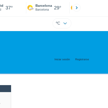
id
Barcelona
Sevilla
37°
29°
39°
d
Barcelona
Sevilla
ºC
Iniciar sesión
Registrarse
e