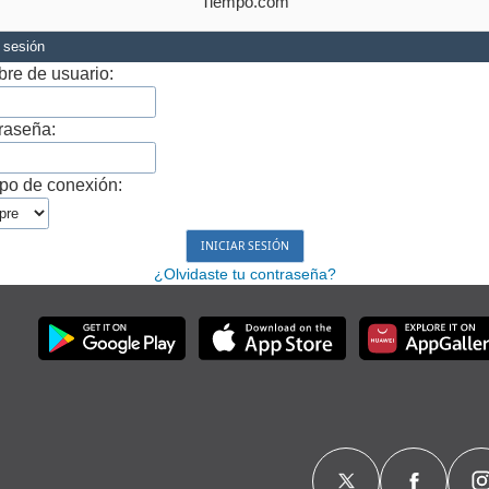
Tiempo.com
r sesión
re de usuario:
raseña:
po de conexión:
¿Olvidaste tu contraseña?