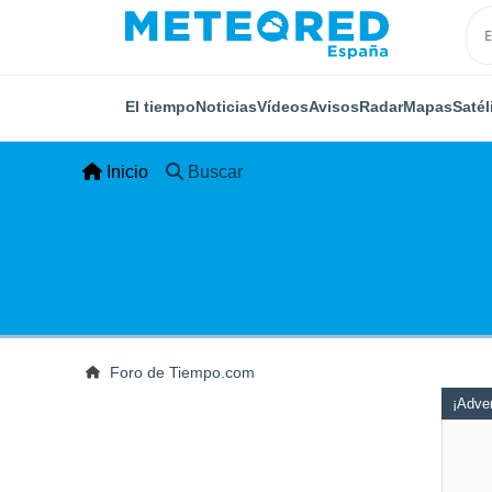
El tiempo
Noticias
Vídeos
Avisos
Radar
Mapas
Satél
Inicio
Buscar
Foro de Tiempo.com
¡Adver