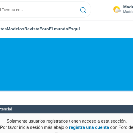
Madr
Madri
ites
Modelos
Revista
Foro
El mundo
Esquí
tencia!
Solamente usuarios registrados tienen acceso a esta sección.
Por favor inicia sesión más abajo o
registra una cuenta
con Foro d