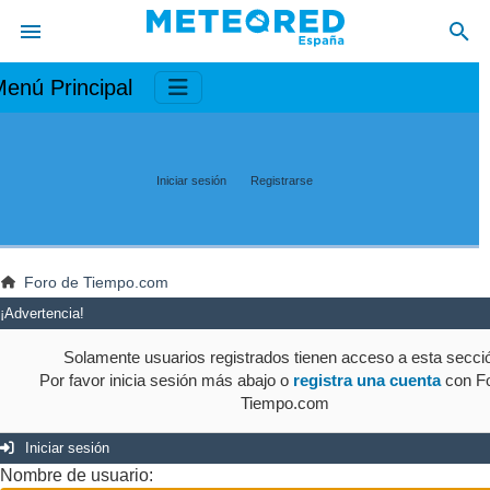
enú Principal
Iniciar sesión
Registrarse
Foro de Tiempo.com
¡Advertencia!
Solamente usuarios registrados tienen acceso a esta secci
Por favor inicia sesión más abajo o
registra una cuenta
con Fo
Tiempo.com
Iniciar sesión
Nombre de usuario: