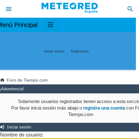
enú Principal
Iniciar sesión
Registrarse
Foro de Tiempo.com
¡Advertencia!
Solamente usuarios registrados tienen acceso a esta secci
Por favor inicia sesión más abajo o
registra una cuenta
con Fo
Tiempo.com
Iniciar sesión
Nombre de usuario: