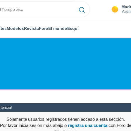
Madr
Madri
ites
Modelos
Revista
Foro
El mundo
Esquí
tencia!
Solamente usuarios registrados tienen acceso a esta sección.
Por favor inicia sesión más abajo o
registra una cuenta
con Foro d