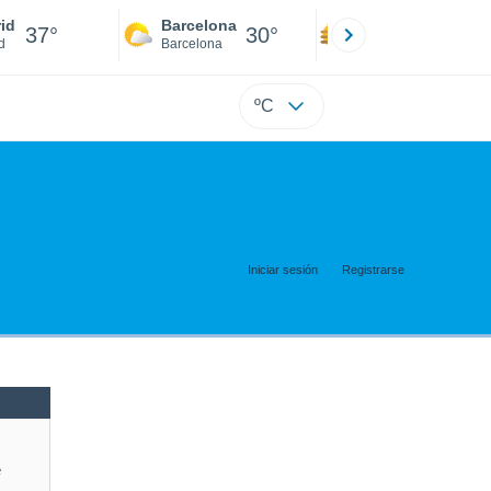
id
Barcelona
Sevilla
37°
30°
39°
d
Barcelona
Sevilla
ºC
Iniciar sesión
Registrarse
e