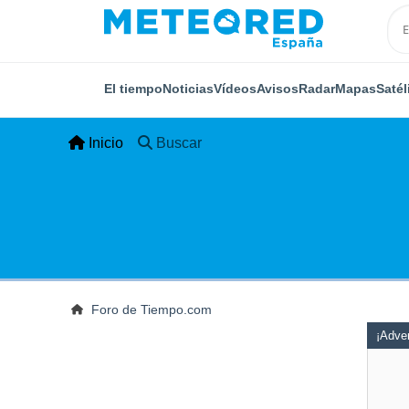
El tiempo
Noticias
Vídeos
Avisos
Radar
Mapas
Satél
Inicio
Buscar
Foro de Tiempo.com
¡Adver