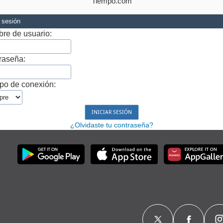
Tiempo.com
r sesión
re de usuario:
raseña:
po de conexión:
¿Olvidaste tu contraseña?