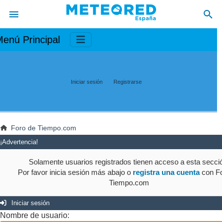
enú Principal
Iniciar sesión
Registrarse
Foro de Tiempo.com
¡Advertencia!
Solamente usuarios registrados tienen acceso a esta secci
Por favor inicia sesión más abajo o
registra una cuenta
con Fo
Tiempo.com
Iniciar sesión
Nombre de usuario: