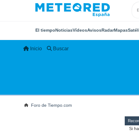
El tiempo
Noticias
Vídeos
Avisos
Radar
Mapas
Satél
Inicio
Buscar
Foro de Tiempo.com
Record
Si ha