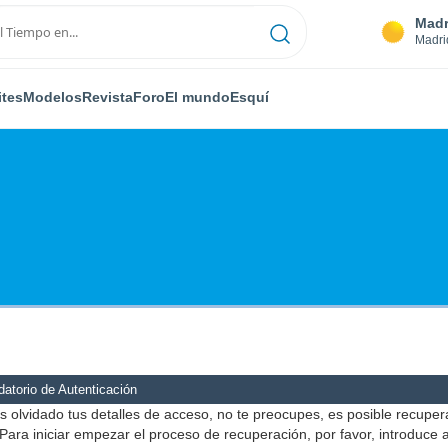
Madr
Madri
ites
Modelos
Revista
Foro
El mundo
Esquí
atorio de Autenticación
s olvidado tus detalles de acceso, no te preocupes, es posible recuper
Para iniciar empezar el proceso de recuperación, por favor, introduce 