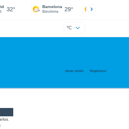
id
Barcelona
Sevilla
32°
29°
34°
d
Barcelona
Sevilla
ºC
Iniciar sesión
Registrarse
arlos.
a