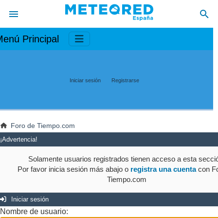
enú Principal
Iniciar sesión
Registrarse
Foro de Tiempo.com
¡Advertencia!
Solamente usuarios registrados tienen acceso a esta secci
Por favor inicia sesión más abajo o
registra una cuenta
con Fo
Tiempo.com
Iniciar sesión
Nombre de usuario: