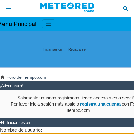
enú Principal
Iniciar sesión
Registrarse
Foro de Tiempo.com
¡Advertencia!
Solamente usuarios registrados tienen acceso a esta secci
Por favor inicia sesión más abajo o
registra una cuenta
con Fo
Tiempo.com
Iniciar sesión
Nombre de usuario: