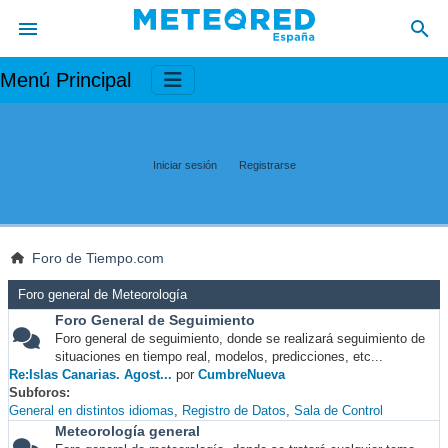
Menú Principal
Iniciar sesión
Registrarse
Foro de Tiempo.com
Foro general de Meteorología
Foro General de Seguimiento
Foro general de seguimiento, donde se realizará seguimiento de
situaciones en tiempo real, modelos, predicciones, etc...
Re:Islas Canarias. Agost...
por
CumbreNueva
Subforos
General en distintos idiomas
Registro de Datos
Sala de Control
Meteorología general