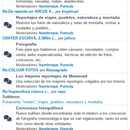
tormentas, nevadas, nubes, atardeceres...
Moderadores:
Nambroque
,
Punsuly
Re:De repente un ARCUS 4...
por
tinydicarl
Reportajes de viajes, pueblos, naturaleza y montaña
Muestra tus fotos de naturaleza y rutas de montaña, visitas a
ciudades y pueblos,...
Moderadores:
Nambroque
,
Punsuly
CRÁTER ESCRIVÁ, 2.580m (...
por
jefoce
Fotografía
Foro para que hablemos sobre cámaras, novedades, compra-
venta, webs especializadas, técnicas de edición de fotos,
concursos, etc...
Moderadores:
Nambroque
,
Punsuly
Re:COLGAR FOTOS
por
Reysagrado
Los mejores reportajes de Meteored
Una selección de los mejores reportajes colgados por los foreros.
Moderadores:
Nambroque
,
Punsuly
Re:Supercélula clásica c...
por
rayo
Subforos
Puramente "meteo"
Viajes, pueblos, naturaleza y montaña
Concursos fotográficos
Nuevo subforo donde encontrarás todo lo relativo a los concursos
de fotografía meteorológica que se van organizando, tanto en este
foro como desde otras entidades.
Moderadores:
Nambroque
,
Punsuly