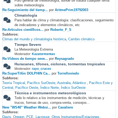
Foro general de meteorología, donde se tratará cualquier tema
sobre meteorología.
Re:Seguimiento del tiemp...
por
AritmePrim19792003
Climatología
Para hablar de clima y climatología: clasificaciones, seguimiento
de indicadores y elementos climáticos, etc
Re:Articulos científicos...
por
Roberto_F_S
Subforos
Climas del mundo y climatología histórica
Cambio climático
Tiempo Severo
La Meteorología Extrema
Moderador:
Kazatormentas
Re:Vídeos de tiempo seve...
por
Reysagrado
Huracanes, tifones, ciclones, tormentas tropicales
Moderador:
rayo_cruces
Re:SuperTifón DOLPHIN Ca...
por
Torrelloviedo
Subforos
Teoría Tropical
Pacífico SurOeste
Australia
Atlántico
Pacífico Este y
Central
Pacífico Oeste
Índico Norte
Índico SurOeste
Técnica e instrumentos meteorológicos
Todo lo relativo a los instrumentos de medición, técnicas y
trucos, formas de uso, compra-venta, consejos...
New "WS40" Weather Websi...
por
Cavaliere
Subforos
Davis
Oregon
PCE
Lacrosse
Otros Instrumentos/Estaciones