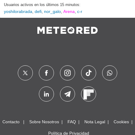
Usuarios activos en los últimos 15 minutos:
yoshilorabrada
,
defi
,
nor_galo
,
Arena
,
c-r
Contacto
Sobre Nosotros
FAQ
Nota Legal
Cookies
Política de Privacidad