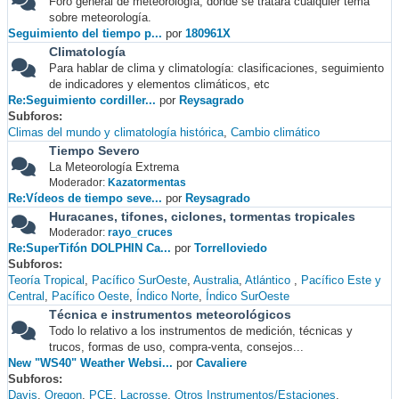
Foro general de meteorología, donde se tratará cualquier tema
sobre meteorología.
Seguimiento del tiempo p...
por
180961X
Climatología
Para hablar de clima y climatología: clasificaciones, seguimiento
de indicadores y elementos climáticos, etc
Re:Seguimiento cordiller...
por
Reysagrado
Subforos
Climas del mundo y climatología histórica
Cambio climático
Tiempo Severo
La Meteorología Extrema
Moderador:
Kazatormentas
Re:Vídeos de tiempo seve...
por
Reysagrado
Huracanes, tifones, ciclones, tormentas tropicales
Moderador:
rayo_cruces
Re:SuperTifón DOLPHIN Ca...
por
Torrelloviedo
Subforos
Teoría Tropical
Pacífico SurOeste
Australia
Atlántico
Pacífico Este y
Central
Pacífico Oeste
Índico Norte
Índico SurOeste
Técnica e instrumentos meteorológicos
Todo lo relativo a los instrumentos de medición, técnicas y
trucos, formas de uso, compra-venta, consejos...
New "WS40" Weather Websi...
por
Cavaliere
Subforos
Davis
Oregon
PCE
Lacrosse
Otros Instrumentos/Estaciones