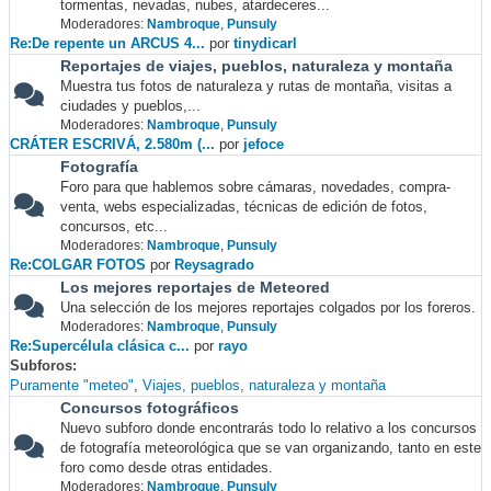
tormentas, nevadas, nubes, atardeceres...
Moderadores:
Nambroque
,
Punsuly
Re:De repente un ARCUS 4...
por
tinydicarl
Reportajes de viajes, pueblos, naturaleza y montaña
Muestra tus fotos de naturaleza y rutas de montaña, visitas a
ciudades y pueblos,...
Moderadores:
Nambroque
,
Punsuly
CRÁTER ESCRIVÁ, 2.580m (...
por
jefoce
Fotografía
Foro para que hablemos sobre cámaras, novedades, compra-
venta, webs especializadas, técnicas de edición de fotos,
concursos, etc...
Moderadores:
Nambroque
,
Punsuly
Re:COLGAR FOTOS
por
Reysagrado
Los mejores reportajes de Meteored
Una selección de los mejores reportajes colgados por los foreros.
Moderadores:
Nambroque
,
Punsuly
Re:Supercélula clásica c...
por
rayo
Subforos
Puramente "meteo"
Viajes, pueblos, naturaleza y montaña
Concursos fotográficos
Nuevo subforo donde encontrarás todo lo relativo a los concursos
de fotografía meteorológica que se van organizando, tanto en este
foro como desde otras entidades.
Moderadores:
Nambroque
,
Punsuly