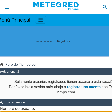
enú Principal
Iniciar sesión
Registrarse
Foro de Tiempo.com
¡Advertencia!
Solamente usuarios registrados tienen acceso a esta secci
Por favor inicia sesión más abajo o
registra una cuenta
con Fo
Tiempo.com
Iniciar sesión
Nombre de usuario: