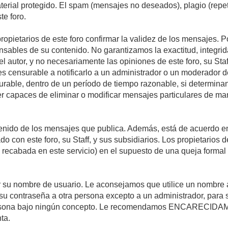
material protegido. El spam (mensajes no deseados), plagio (re
te foro.
propietarios de este foro confirmar la validez de los mensajes.
sables de su contenido. No garantizamos la exactitud, integrid
autor, y no necesariamente las opiniones de este foro, su Staff, 
censurable a notificarlo a un administrador o un moderador del 
urable, dentro de un período de tiempo razonable, si determina
r capaces de eliminar o modificar mensajes particulares de mane
nido de los mensajes que publica. Además, está de acuerdo en 
ado con este foro, su Staff, y sus subsidiarios. Los propietarios
a recabada en este servicio) en el supuesto de una queja forma
egir su nombre de usuario. Le aconsejamos que utilice un nombr
su contraseña a otra persona excepto a un administrador, para 
rsona bajo ningún concepto. Le recomendamos ENCARECIDAME
ta.