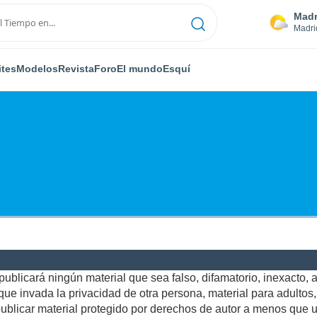
Madr
Madri
ites
Modelos
Revista
Foro
El mundo
Esquí
ublicará ningún material que sea falso, difamatorio, inexacto, ab
e invada la privacidad de otra persona, material para adultos, o
blicar material protegido por derechos de autor a menos que us