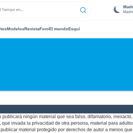
Madr
Madri
ites
Modelos
Revista
Foro
El mundo
Esquí
publicará ningún material que sea falso, difamatorio, inexacto, a
ue invada la privacidad de otra persona, material para adultos,
ublicar material protegido por derechos de autor a menos que u