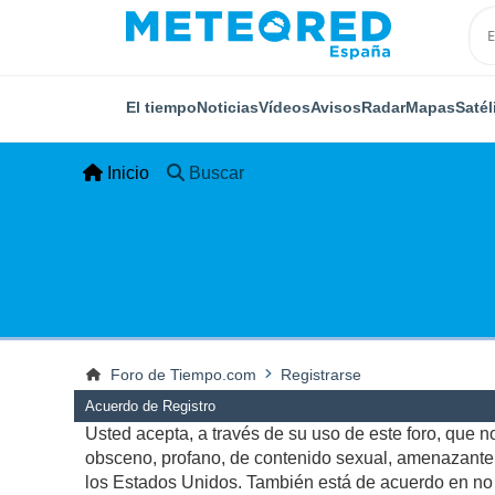
El tiempo
Noticias
Vídeos
Avisos
Radar
Mapas
Satél
Inicio
Buscar
Foro de Tiempo.com
Registrarse
Acuerdo de Registro
Usted acepta, a través de su uso de este foro, que no 
obsceno, profano, de contenido sexual, amenazante, q
los Estados Unidos. También está de acuerdo en no p