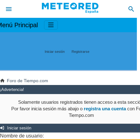
enú Principal
Iniciar sesión
Registrarse
Foro de Tiempo.com
¡Advertencia!
Solamente usuarios registrados tienen acceso a esta secci
Por favor inicia sesión más abajo o
registra una cuenta
con Fo
Tiempo.com
Iniciar sesión
Nombre de usuario: