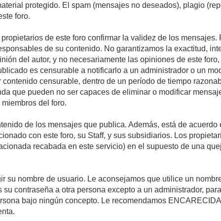
 material protegido. El spam (mensajes no deseados), plagio (r
ste foro.
s propietarios de este foro confirmar la validez de los mensaje
esponsables de su contenido. No garantizamos la exactitud, int
ón del autor, y no necesariamente las opiniones de este foro, su
licado es censurable a notificarlo a un administrador o un mode
ar contenido censurable, dentro de un período de tiempo razonab
enda que pueden no ser capaces de eliminar o modificar mensaje
s miembros del foro.
tenido de los mensajes que publica. Además, está de acuerdo e
acionado con este foro, su Staff, y sus subsidiarios. Los propiet
relacionada recabada en este servicio) en el supuesto de una qu
elegir su nombre de usuario. Le aconsejamos que utilice un nomb
s su contraseña a otra persona excepto a un administrador, para
ersona bajo ningún concepto. Le recomendamos ENCARECIDA
enta.