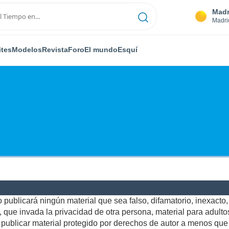
Madr
Madri
ites
Modelos
Revista
Foro
El mundo
Esquí
publicará ningún material que sea falso, difamatorio, inexacto, a
ue invada la privacidad de otra persona, material para adultos,
ublicar material protegido por derechos de autor a menos que u