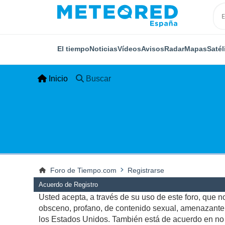
El tiempo
Noticias
Vídeos
Avisos
Radar
Mapas
Satél
Inicio
Buscar
Foro de Tiempo.com
Registrarse
Acuerdo de Registro
Usted acepta, a través de su uso de este foro, que no 
obsceno, profano, de contenido sexual, amenazante, q
los Estados Unidos. También está de acuerdo en no p