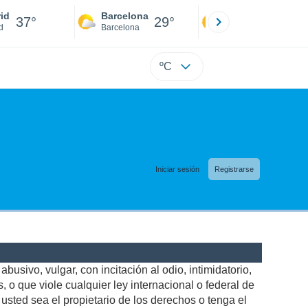
id
Barcelona
Sevilla
37°
29°
39°
d
Barcelona
Sevilla
ºC
Iniciar sesión
Registrarse
busivo, vulgar, con incitación al odio, intimidatorio,
 o que viole cualquier ley internacional o federal de
sted sea el propietario de los derechos o tenga el